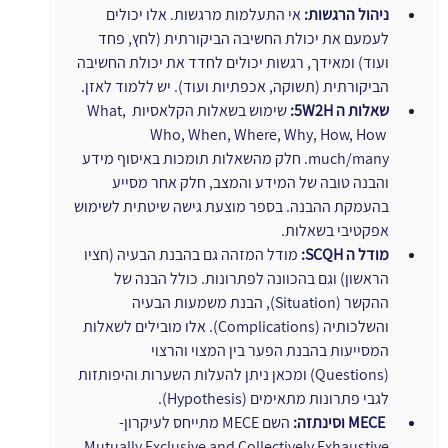
ניהול הרגשות:
 אי התעלמות מרגשות. אלו יכולים 
לעמעם את יכולת החשיבה הביקורתית (לחץ, פחד 
ועוד) ומאידך, רגשות יכולים לחדד את יכולת החשיבה 
הביקורתית (תשוקה, אכפתיות ועוד). יש ללמוד לאזן.
שאלות ה 5W2H:
 שימוש בשאלות הקלאסיות What, 
Who, When, Where, Why, How, How 
much/many. חלק מהשאלות תומכות באיסוף מידע 
והבנה טובה של המידע והמצב, חלק אחר מסייע 
בהעמקת ההבנה. בספר מוצעת גישה שיטתית לשימוש 
אפקטיבי בשאלות.
מודל ה SCQH:
 מודל המזהה גם בהבנת הבעיה (חציו 
הראשון) וגם בהכוונה לפתרונות. כולל הבנה של 
ההקשר (Situation), הבנת משמעות הבעיה 
והשלכותיה (Complications). אלו מובילים לשאלות 
המסייעות בהבנת הפער בין המצוי והרצוי 
(Questions) ומכאן ניתן להעלות השערות והיפותזות 
לגבי פתרונות מתאימים (Hypothesis).
ו
MECE וסינתזה: 
השם MECE מתייחס לעיקרון- 
Mutually Exclusive and Collectively Exhaustive, 