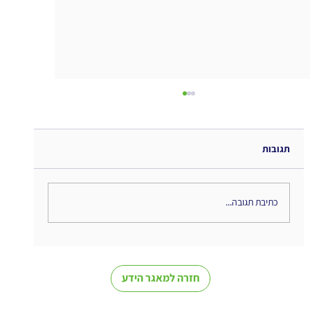
תגובות
כתיבת תגובה...
The Interweaving of Emotion and
Knowledge - סיכום ספר
חזרה למאגר הידע