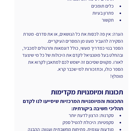
כלים תומכים
פתרון בעיות
תקשור
הערה: אין פה לכסות את כל הנושאים, או את סדרם- מטרת 
הסקירה להעביר מעט מן המסרים העיקריים.
הספר בנוי כמדריך מעשי, כולל דוגמאות ותרגולים למכביר, 
ובהחלט בעל פוטנציאל לקדם את היכולות של כל מי שיצעד 
לאורו. מקווים שסיכום זה ישמש לכם למתאבן לקרוא את 
הספר כולו, וכתזכורות למי שכבר קרא.
מומלץ!
תכונות ומיומנויות מקדימות
התכונות והמיומנויות המרכזיות שיסייעו לנו לקדם 
תהליכי חשיבה ביקורתית:
סקרנות: הרצון לדעת יותר
סקפטיות: היכולת להטיל ספק
מודעות עצמית, פתיחות מחשבתית וענווה: ההבנה 