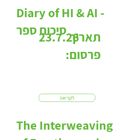
כתבות:
Diary of HI & AI -
סיכום ספר
תאריך
23.7.26
פרסום:
לקריאה
The Interweaving