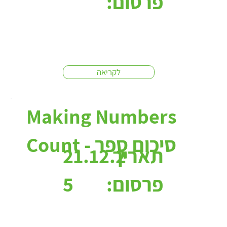
פרסום:
לקריאה
Making Numbers
Count - סיכום ספר
תאריך
21.12.2
פרסום:
5