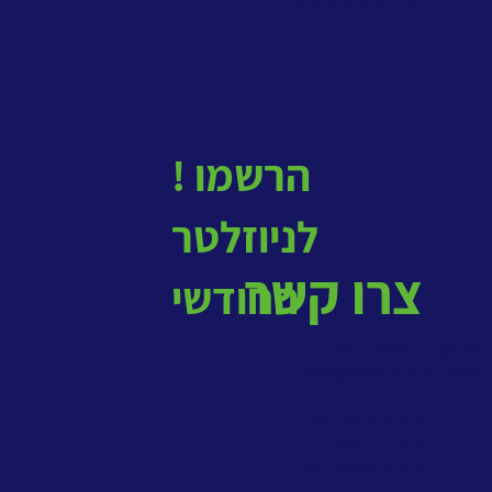
>
קורס ניהול ידע
! הרשמו
לניוזלטר
צרו קשר
החודשי
בטלפון: 077-5020771
במייל:
mail@kmrom.com
> מדיניות פרטיות
> הסדרי נגישות
> תנאי שימוש באתר