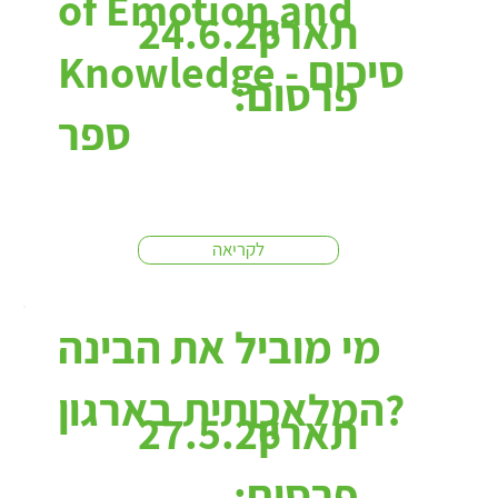
of Emotion and
תאריך
24.6.26
Knowledge - סיכום
פרסום:
ספר
לקריאה
מי מוביל את הבינה
המלאכותית בארגון?
תאריך
27.5.26
פרסום: