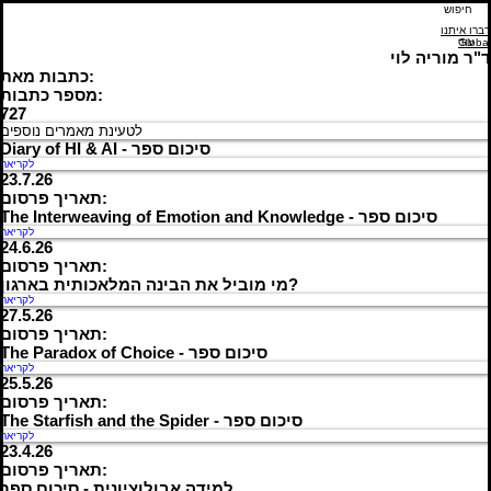
דברו איתנו
עוד
Global
ד"ר מוריה לוי
כתבות מאת:
מספר כתבות:
727
לטעינת מאמרים נוספים
Diary of HI & AI - סיכום ספר
לקריאה
23.7.26
תאריך פרסום:
The Interweaving of Emotion and Knowledge - סיכום ספר
לקריאה
24.6.26
תאריך פרסום:
מי מוביל את הבינה המלאכותית בארגון?
לקריאה
27.5.26
תאריך פרסום:
The Paradox of Choice - סיכום ספר
לקריאה
25.5.26
תאריך פרסום:
The Starfish and the Spider - סיכום ספר
לקריאה
23.4.26
תאריך פרסום:
למידה אבולוציונית - סיכום ספר