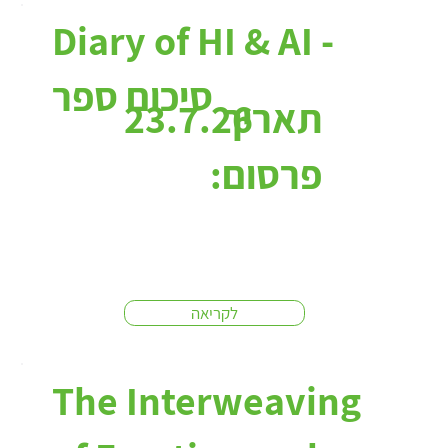
כתבות:
Diary of HI & AI -
סיכום ספר
תאריך
23.7.26
פרסום:
לקריאה
The Interweaving