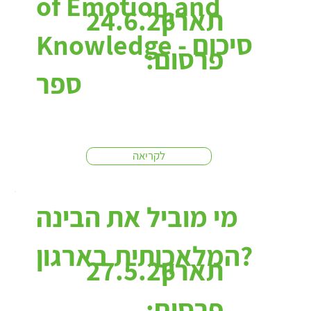
of Emotion and
תאריך
24.6.26
Knowledge - סיכום
פרסום:
ספר
לקריאה
מי מוביל את הבינה
המלאכותית בארגון?
תאריך
27.5.26
פרסום: