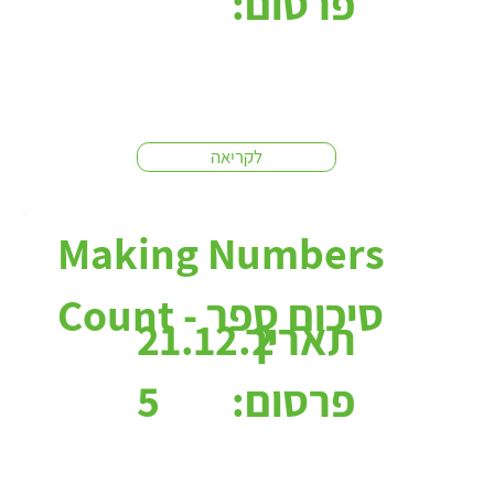
פרסום:
לקריאה
Making Numbers
Count - סיכום ספר
תאריך
21.12.2
פרסום:
5