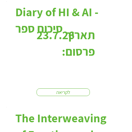
כתבות:
Diary of HI & AI -
סיכום ספר
תאריך
23.7.26
פרסום:
לקריאה
The Interweaving