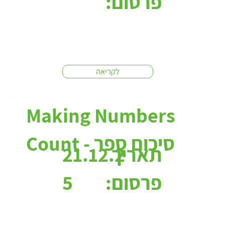
פרסום:
לקריאה
Making Numbers
Count - סיכום ספר
תאריך
21.12.2
פרסום:
5