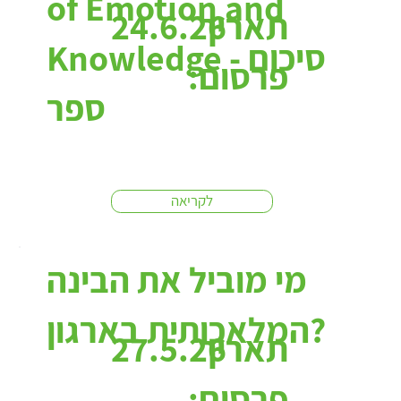
of Emotion and
תאריך
24.6.26
Knowledge - סיכום
פרסום:
ספר
לקריאה
מי מוביל את הבינה
המלאכותית בארגון?
תאריך
27.5.26
פרסום: