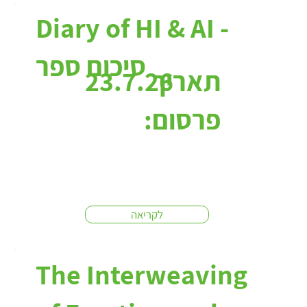
כתבות:
Diary of HI & AI -
סיכום ספר
תאריך
23.7.26
פרסום:
לקריאה
The Interweaving