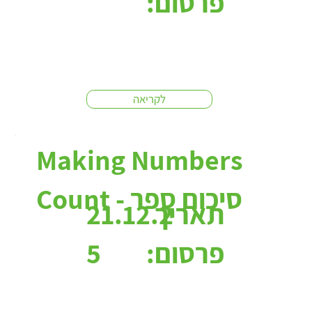
פרסום:
לקריאה
Making Numbers
Count - סיכום ספר
תאריך
21.12.2
פרסום:
5