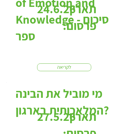
of Emotion and
תאריך
24.6.26
Knowledge - סיכום
פרסום:
ספר
לקריאה
מי מוביל את הבינה
המלאכותית בארגון?
תאריך
27.5.26
פרסום: