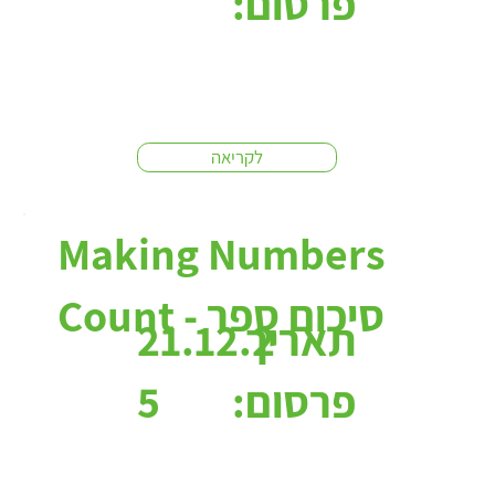
פרסום:
לקריאה
Making Numbers
Count - סיכום ספר
תאריך
21.12.2
פרסום:
5