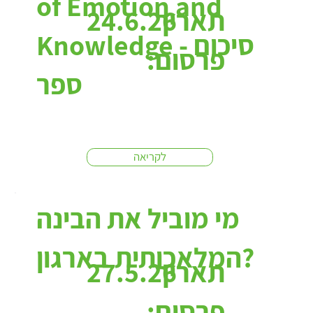
of Emotion and
תאריך
24.6.26
Knowledge - סיכום
פרסום:
ספר
לקריאה
מי מוביל את הבינה
המלאכותית בארגון?
תאריך
27.5.26
פרסום: