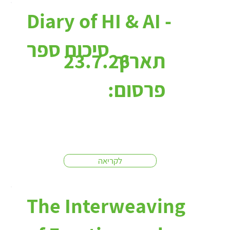
כתבות:
Diary of HI & AI -
סיכום ספר
תאריך
23.7.26
פרסום:
לקריאה
The Interweaving