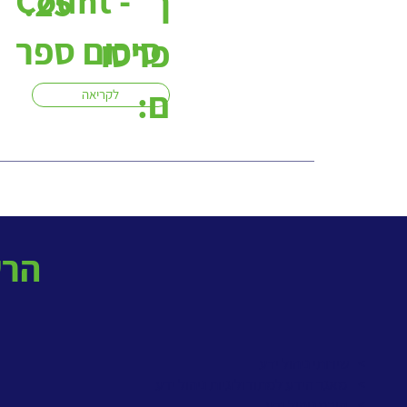
ך
.25
סיכום ספר
פרסו
ם:
לקריאה
! הרשמו לניוזלטר החודשי
> שירותי ניהול ידע
>
מאגר הידע למתודולוגיות ניהול ידע
>
קורס ניהול ידע