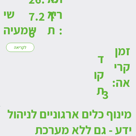
א
שי
ריך
7.2
ת
שמעיה
:
6
זמן
לקריאה
ד
קרי
קו
אה:
ת
3
מינוף כלים ארגוניים לניהול
ידע - גם ללא מערכת