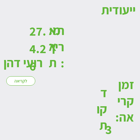
ייעודית
:מ
תא
27.
א
ריך
4.2
ת
רועי דהן
:
6
זמן
לקריאה
ד
קרי
קו
אה:
ת
3