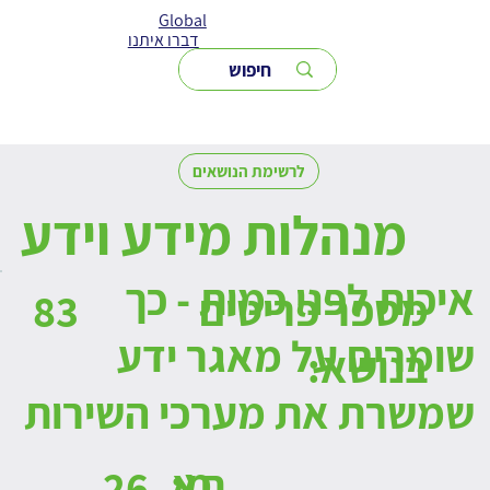
Global
דברו איתנו
לרשימת הנושאים
מנהלות מידע וידע
איכות לפני כמות - כך
מספר פריטים
83
שומרים על מאגר ידע
בנושא:
שמשרת את מערכי השירות
:מ
תא
26.