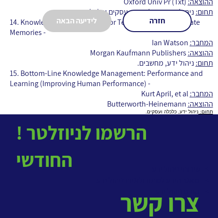
ההוצאה:
Oxford Univ Pr (Txt)
תחום:
ניהול ידע, ניהול מידע, עסקים וכלכלה.
חזרה
לידיעה הבאה
14.
Knowledge Management: Cbr Techniques for Corporate
Memories
-
המחבר:
Ian Watson
ההוצאה:
Morgan Kaufmann Publishers
תחום:
ניהול ידע, מחשבים.
15.
Bottom-Line Knowledge Management: Performance and
Learning (Improving Human Performance
)
-
המחבר:
Kurt April, et al
ההוצאה:
Butterworth-Heinemann
תחום:
ניהול ידע, כלכלה ועסקים.
! הרשמו לניוזלטר
החודשי
> שירותי ניהול ידע
>
מאגר הידע למתודולוגיות ניהול ידע
>
קורס ניהול ידע
צרו קשר