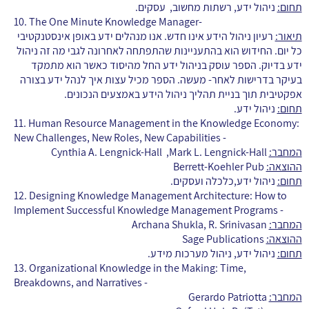
תחום:
ניהול ידע, רשתות מחשוב, עסקים.
10. The One Minute Knowledge Manager-
תיאור:
רעיון ניהול הידע אינו חדש. אנו מנהלים ידע באופן אינסטנקטיבי
כל יום. החידוש הוא בהתעניינות שהתפתחה לאחרונה לגבי מה זה ניהול
ידע בדיוק. הספר עוסק בניהול ידע החל מהיסוד כאשר הוא מתמקד
בעיקר בדרישות לאחר- מעשה. הספר מכיל עצות איך לנהל ידע בצורה
אפקטיבית תוך בניית תהליך ניהול הידע באמצעים הנכונים.
תחום:
ניהול ידע.
11.
Human Resource Management in the Knowledge Economy:
New Challenges, New Roles, New Capabilities
-
המחבר:
Cynthia A. Lengnick-Hall ,Mark L. Lengnick-Hall
ההוצאה:
Berrett-Koehler Pub
תחום:
ניהול ידע,כלכלה ועסקים.
12.
Designing Knowledge Management Architecture: How to
Implement Successful Knowledge Management Programs
-
המחבר:
Archana Shukla, R. Srinivasan
ההוצאה:
Sage Publications
תחום:
ניהול ידע, ניהול מערכות מידע.
13.
Organizational Knowledge in the Making: Time,
Breakdowns, and Narratives
-
המחבר:
Gerardo Patriotta