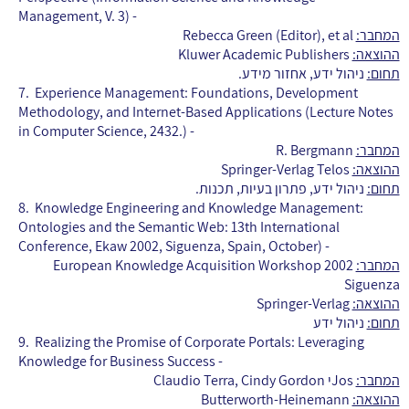
Management, V. 3
)
-
המחבר:
Rebecca Green (Editor), et al
ההוצאה:
Kluwer Academic Publishers
תחום:
ניהול ידע, אחזור מידע.
7.
Experience Management: Foundations, Development
Methodology, and Internet-Based Applications (Lecture Notes
in Computer Science, 2432
.)
-
המחבר:
R. Bergmann
ההוצאה:
Springer-Verlag Telos
תחום:
ניהול ידע, פתרון בעיות, תכנות.
8.
Knowledge Engineering and Knowledge Management:
Ontologies and the Semantic Web: 13th International
Conference, Ekaw 2002, Siguenza, Spain, October
)
-
המחבר:
European Knowledge Acquisition Workshop 2002
Siguenza
ההוצאה:
Springer-Verlag
תחום:
ניהול ידע
9.
Realizing the Promise of Corporate Portals: Leveraging
Knowledge for Business Success
-
המחבר:
Josי Claudio Terra, Cindy Gordon
ההוצאה:
Butterworth-Heinemann