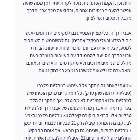
היות וכך, הקמת הפתרונות נוטה לקחת יותר זמן ממה שהיה 
אפשר להעריך בנסיבות אחרות, וכתוצאה מכך אבני הדרך 
מקבלות מקום ראוי לציון.
אבני דרך הן כלי מצוין המסייע גם למקימים הדוחפים (אנשי 
ניהול הידע ובעלי תפקיד אחרים) וגם למשתמשים השותפים 
למסע, לצלוח אותו עם יותר סיכוי ופחות עייפות. הגדרת 
אבני הדרך מסייעת להתמודד עם העייפות הנוצרת בעת 
מהלכים שנראים ארוכים ולא מתקדמים. היא שוברת אותם 
ומאפשרת לנו לשאוף למשהו הנמצא במרחק נגיעה.
שמעתי לאחרונה מחקר על השימוש בטבליות פלצבו 
(טבליות תרופה שהן סרק). כל המחקרים מזמן הוכיחו שיש 
לטבליות אלו אפקטיביות לא מבוטלת. אך מחקר זה הלך 
צעד קדימה. הוא בחן מה ההשפעה של אבני דרך על נטילת 
טבליות אלו. קבוצת ביקורת קיבלה 30 טבליות פלצבו בצבע 
לבן. קבוצת המחקר קיבלה רק 21 טבליות לבנות, וביחד עמן 
7 טבליות כחולות, שניתנו גם הן מראש, אך אותם התבקשו 
החולים ליטול לאחר סיום 21 הטבליות הלבנות. ראשית, יותר 