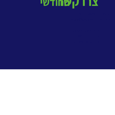
צרו קשר
החודשי
בטלפון: 077-5020771
במייל:
mail@kmrom.com
> מדיניות פרטיות
> הסדרי נגישות
> תנאי שימוש באתר