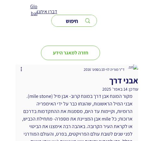
Glo
דברו איתנו
bal
חזרה למאגר הידע
ד"ר מוריה לוי
10 בספט׳ 2016
אבני דרך
עודכן:
14 באפר׳ 2025
מקור המונח אבן דרך במונח קרוב- אבן מיל (mile stone). 
אבני המיל הראשונות, שהונחו כבר על ידי האימפריה 
הרומיות, וקיימות עד היום, מסמנות את ההתקדמות בדרכם 
ארוכות; כל mile אבן המציינת את מספרה- מתחילת הכביש, 
או לקראת העיר הקרובה. באהבה רבה אימצנו את הביטוי 
לפני שנים לטובת עולם הפרויקטים, בפרט, והעולם המודרני 