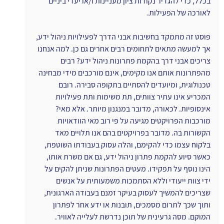
בכלל, כדי להגדיר נקודות ציון מעניינות ו/או יעדי ביניים 
לאורכה של הפעילות.
פוסט זה מתמקד בחשיבות אבני הדרך לפעילויות ניהול ידע, 
אך למעשה מתאים לתחומים רבים אחרים גם כן. למה אנחנו 
צריכים אבני דרך בהקמת פתרונות ניהול ידע? רבים 
מהפתרונות אותם אנו מקימים, אינם מורכבים מידי מבחינה 
טכנולוגית, ומיועדים להסתיים בתקופה סבירה. רובם 
המכריע אינו עתיר צוותים, תת משימות ותת פעילויות 
אינסופיות. לכאורה, מדובר במנגנון מיותר. אלא מאי?
מורכבות הפרויקטים מגיעה על פי רוב מאי הוודאויות 
הקשורות בה. מדובר בפרויקטים בהם אנו תלויים מאד 
בלקוח עצמו כדי להקימם, והלה עסוק בעבודתו השוטפת, 
כאשר סיוע להקמת פתרון ניהול ידע, גם אם משרת אותו, 
הינו נוסף על תפקידו. מעטים הפתרונות שניתן להקים על 
ידי צוות ייעודי וללא הסתמכות משמעותית על אנשים 
שצריכים להמשיך לעסוק בעיקר זמנם בעבודה הארגונית, 
ותוך שכך לתרום מסמכים, תובנות או ידע אחר לפתרון 
המוקם. מסה גרעינית של תוכן נדרשת לעלייה לאוויר.