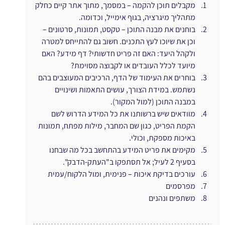
מקבלים תוכן להקמה – במסמך, מתוך אתר קיים כחלק 
מתהליך מיגרציה, בגוף אימייל, וכדומה.
בוחנים את מבנה התוכן – טקסט, תמונות, סרטונים – 
וכן את שיוכו לעץ התכנים. חשוב גם להתייחס למטרה 
ולקהל היעד: האם זה פריט חדשותי? דף מידע? האם 
מיועד לכלל העובדים או לקבוצה מסוימת?
בוחרים את העימוד של הדף, הרכיבים המעוצבים בהם 
נשתמש. במידת הצורך, עושים התאמות ושינויים 
במבנה התוכן (למול המקור).
מוודאים שיש ברשותנו את כל המידע הדרוש לשם 
הקמת הפריט, כגון שם המחבר, מילות מפתח, תמונות 
באיכות מספקת, וכולי.
מקימים את פריט המידע בהתחשב בכל מה שבחנו 
בסעיף 2 לעיל; אל תסתפקו ב"העתק-הדבק".
עורכים בדיקת איכות – פנימית, ומול הלקוח/עמית
מפרסמים
משתפים ונהנים