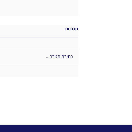
תגובות
כתיבת תגובה...
כשהידע הופך לחוויה: תפקידם
החדש של מנהלי הידע בעידן
הוויזואלי