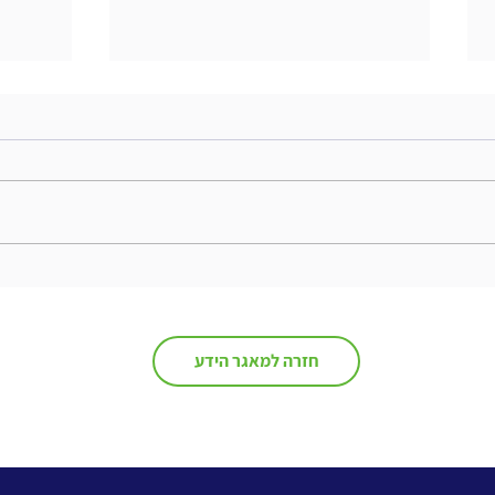
The Interweaving of Emotion
and Knowledge - סיכום ספר
ספר
חזרה למאגר הידע