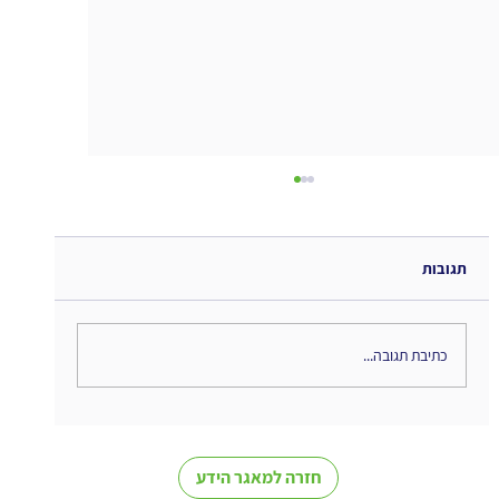
תגובות
כתיבת תגובה...
The Interweaving of Emotion and
Knowledge - סיכום ספר
חזרה למאגר הידע