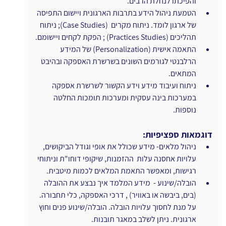
והפיכתו לנחלת הרבים.
הטמעת ניהול הידע בתרבות הארגונית ויישום התפיסה 
של ארגון לומד. ניתוח מקרים  (Case Studies); ניתוח 
תהליכים (Practices Studies) ; הפקת לקחים ויישומם.
התאמה אישית (Personalization) של המידע 
הרלבנטי לגורמים השונים בשרשרת האספקה ובהיבט 
המתאים.
ניתוח ועיבוד מידע וידע הקשור לשרשרת אספקה 
במערכות בינה עסקית ומערכות תומכות החלטה 
נוספות.
דוגמאות ספציפיות:
ניהול מלאים- מידע שכולל את אופי וגודל הביקושים, 
עלויות אחסנה עלות  ההזמנות, שיקופי דוחו"ת וניתוחי 
רגישות, ומאפשר התאמת המלאים לכמות מיטבית.
הובלה/שינוע -  מידע המלמד איך נבצע את ההובלה 
(בים, ביבשה או באוויר) , דרכי האספקה, כלי תחבורה. 
על מנת לחסוך עלויות הובלה. הובלה/שינוע פנים וחוץ 
ארגונית. ניתן לשלב במאגר תובנות.