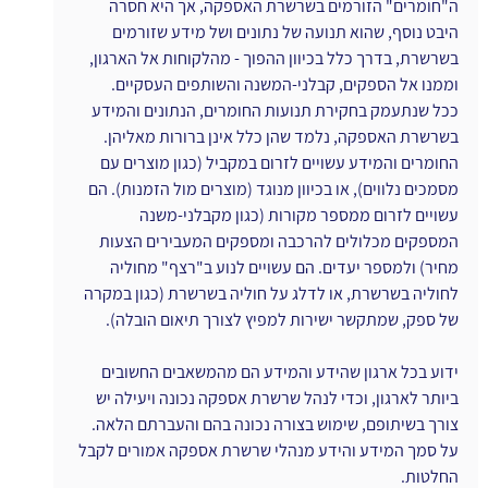
ה"חומרים" הזורמים בשרשרת האספקה, אך היא חסרה 
היבט נוסף, שהוא תנועה של נתונים ושל מידע שזורמים 
בשרשרת, בדרך כלל בכיוון ההפוך - מהלקוחות אל הארגון, 
וממנו אל הספקים, קבלני-המשנה והשותפים העסקיים.
ככל שנתעמק בחקירת תנועות החומרים, הנתונים והמידע 
בשרשרת האספקה, נלמד שהן כלל אינן ברורות מאליהן. 
החומרים והמידע עשויים לזרום במקביל (כגון מוצרים עם 
מסמכים נלווים), או בכיוון מנוגד (מוצרים מול הזמנות). הם 
עשויים לזרום ממספר מקורות (כגון מקבלני-משנה 
המספקים מכלולים להרכבה ומספקים המעבירים הצעות 
מחיר) ולמספר יעדים. הם עשויים לנוע ב"רצף" מחוליה 
לחוליה בשרשרת, או לדלג על חוליה בשרשרת (כגון במקרה 
של ספק, שמתקשר ישירות למפיץ לצורך תיאום הובלה).
ידוע בכל ארגון שהידע והמידע הם מהמשאבים החשובים 
ביותר לארגון, וכדי לנהל שרשרת אספקה נכונה ויעילה יש 
צורך בשיתופם, שימוש בצורה נכונה בהם והעברתם הלאה. 
על סמך המידע והידע מנהלי שרשרת אספקה אמורים לקבל 
החלטות.