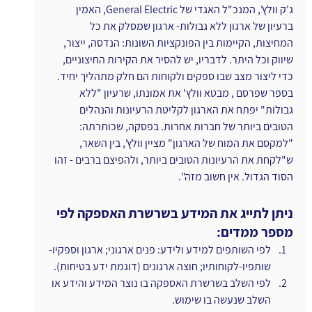
ג'ק וולץ', המנכ"ל האגדי של General Electric, האמין 
ברעיון של ארגון ללא גבולות- ארגון שמסלק את כל 
המחיצות, הקיימות בין הפונקציות השונות: הנדסה, ייצור, 
שיווק וכל היתר. לדבריו, יש להסיר את הקירות החיצוניים, 
כדי ליצור מצב שבו ספקים ולקוחות הם חלק מתהליך יחיד. 
בספר שפרסם , מבטא וולץ' את אמונתו, שרעיון "ללא 
גבולות" יפתח את הארגון לקליטת הרעיונות והנהלים 
הטובים ביותר של חברות אחרות. בפסקה, שכותרתה: 
"למקסם את המוח של הארגון" מציין וולץ', בין השאר, 
ש"לקחת את הרעיונות הטובים ביותר, ולהפיצם ברבים - זהו 
הסוד הגדול. אין חשוב מזה".
ניתן לתייג את המידע בשרשרת האספקה לפי 
מספר ממדים:
לפי השותפים למידע ולידע: פנים ארגוני; ארגון וספקיו- 
שותפיו-לקוחותיו; חוצה ארגונים (דוגמת ידע בטיחות).
לפי השלב בשרשרת האספקה בו נוצר המידע והידע או 
השלב שנעשה בו שימוש.