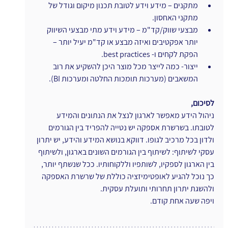
מתקנים – מידע וידע לטובת תכנון מיקום וגודל של 
מתקני האחסון.
מבצעי שווק/קד"מ – מידע וידע מתי מבצעי השיווק 
יותר אפקטיבים ואיזה מבצע או קד"מ יעיל יותר – 
הפקת לקחים ו- best practices.
ייצור- כמה לייצר מכל מוצר היכן להשקיע את רוב 
המשאבים (מערכות תומכות החלטה ומערכות BI).
לסיכום,
ניהול הידע מאפשר לארגון לנצל את הנתונים והמידע 
לטובתו. בשרשרת אספקה יש נטייה להפריד בין הגורמים 
ולדון בכל מרכיב לגופו. דווקא בנושא המידע והידע, יש יתרון 
עסקי לשיתוף: לשיתוף בין הגורמים השונים בארגון, ולשיתוף 
בין הארגון לספקיו, לשותפיו וללקוחותיו. ככל שנשתף יותר, 
כך נוכל להגיע לאופטימיזציה כוללת של שרשרת האספקה 
ולהשגת יתרון תחרותי ותועלת עסקית.
ויפה שעה אחת קודם.