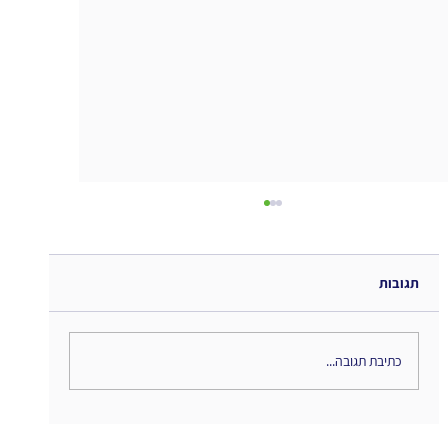
תגובות
כתיבת תגובה...
The Interweaving of Emotion and