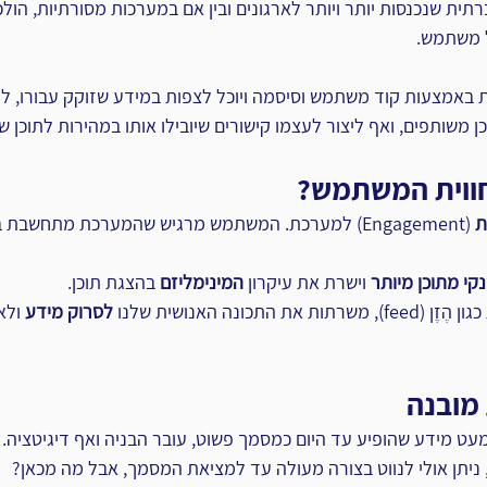
תית שנכנסות יותר ויותר לארגונים ובין אם במערכות מסורתיות, הו
 משתמש.
מצעות קוד משתמש וסיסמה ויוכל לצפות במידע שזוקק עבורו, לה
ן משותפים, ואף ליצור לעצמו קישורים שיובילו אותו במהירות לתוכן 
חווית המשתמש?
ת
 (Engagement) למערכת. המשתמש מרגיש שהמערכת מתחשבת 
נקי מתוכן מיותר
 וישרת את עיקרון 
המינימליזם
 בהצגת תוכן.
 התכונה האנושית שלנו 
לסרוק מידע
 ול
 מובנה
עט מידע שהופיע עד היום כמסמך פשוט, עובר הבניה ואף דיגיטציה.
יתן אולי לנווט בצורה מעולה עד למציאת המסמך, אבל מה מכאן?