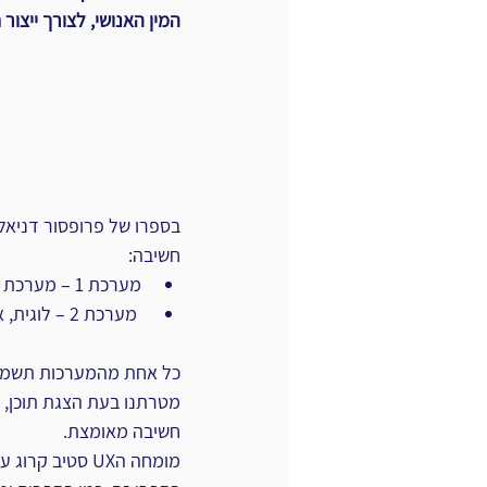
המין האנושי, לצורך ייצור
חשיבה:
מערכת 1 – מערכת מהירה ואינטואיטיבית
 מערכת 2 – לוגית, איטית, מאומצת ואף עצלנית
כל אחת מהמערכות תשמש א
חשיבה מאומצת.
מומחה הUX סטיב קרוג עומד על כך בספרו בעל השם שאומר הכל – "Don't make me think" (