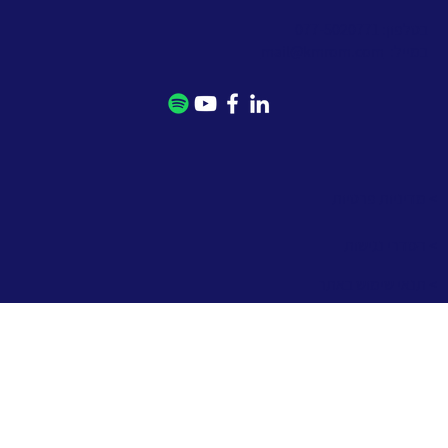
בטלפון: 077-5020771
במייל:
mail@kmrom.com
> מדיניות פרטיות
> הסדרי נגישות
> תנאי שימוש באתר