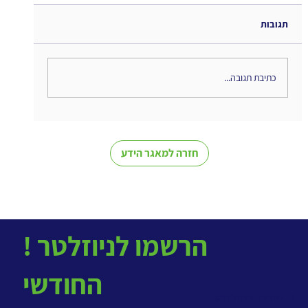
תגובות
כתיבת תגובה...
The Interweaving of Emotion and
Knowledge - סיכום ספר
חזרה למאגר הידע
! הרשמו לניוזלטר
החודשי
> שירותי ניהול ידע