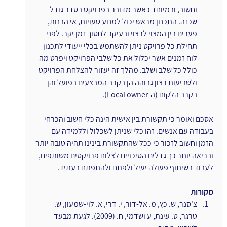
וחשוב, ובמיוחד כאשר מדובר בפרויקט בסדר גודל 
שכזה. התכנון מראש יכול למנוע טעויות, אי הבנות, 
פערים בין המצוי לרצוי ובעיקר לחסוך זמן יקר. לפני 
תחילת כל פרויקט ניתן להשתמש בכלי ייעודי לתכנון 
לוח זמנים אשר יכלול את כל שלבי הפרויקט ויפרט מה 
כולל כל שלב ושלב. מהלך זה יעזור להצלחת הפרויקט 
ולשביעות רצון גבוהה הן בקרב המבצעים בפועל והן 
בקרב הלקוח (ה-Local owner).
אסכם ואומר כי תקשורת בין אישית הינה כלי חשוב והכרחי 
בעבודה עם אנשים. זהו כלי שניתן לשכלול וללמידה עם 
הזמן וחשוב לזכור כי ככל שהתקשורת בינינו תהיה טובה יותר 
ובריאה יותר כך גדלים הסיכויים לצלוח פרויקטים משותפים, 
לעבוד בשיתוף פעולה יעיל ולפתח ולהתפתח בעתיד.
מקורות
צ'סנר, ש. כץ, מ. אל-דור, י. דרי, א. לוי-שמעון, ש. 
טרגר, ט. עינת, ע ושדמי, ח. (2009). לגעת מבעד 