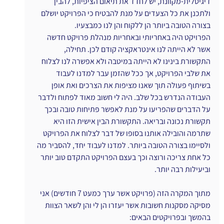
דיגיטלית-מקוונת, יש לחדד את תיאום הציפיות, להבין 
ולתכנן את כל הצעדים על מנת להבטיח כי הפרויקט יושלם 
בצורה הטובה ביותר הן ללקוח והן לנו כמבצעיו.
הפרויקט היה באחריותי ובאחריות מנהלת פרויקט חדשה 
אשר לא הייתה לנו אינטראקציה קודם לכן. תחילה, 
התקשורת בינינו לא הייתה במיטבה ולא אפשרה לנו לצלוח 
את שלבי הפרויקט, אך ככל שהזמן עבר למדנו לעבוד 
בשיתוף פעולה תוך שאנו מציפות את הצרכים ואת אופן 
העבודה הנדרש בכל שלב. היה לי חשוב מאוד לפתוח ולדבר 
על הדברים שהפריעו על מנת לאפשר פתיחות טובה ובכך 
תקשורת נכונה ובריאה. התקשורת הבין אישית הזו היא 
שתרמה והובילה אותנו בסופו של דבר לצלוח את הפרויקט 
ולסיימו בצורה הטובה ביותר. למדנו לעבוד יחד, להסביר מה 
כל אחת צריכה ורוצה וכך בעצם הפרויקט התקדם טוב יותר 
וביעילות רבה יותר.
מתוך המקרה הזה (פרויקט אשר ערך כמעט 7 חודשים) אני 
מסיקה מסקנות חשובות אשר יעזרו הן לי והן לשאר הצוות 
בהמשך ובפרויקטים הבאים: