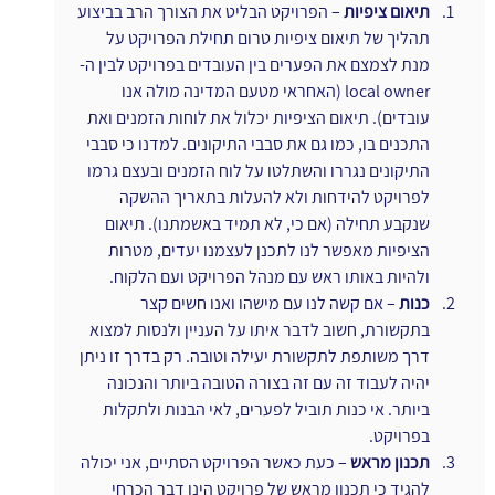
תיאום ציפיות
 – הפרויקט הבליט את הצורך הרב בביצוע 
תהליך של תיאום ציפיות טרום תחילת הפרויקט על 
מנת לצמצם את הפערים בין העובדים בפרויקט לבין ה-
local owner (האחראי מטעם המדינה מולה אנו 
עובדים). תיאום הציפיות יכלול את לוחות הזמנים ואת 
התכנים בו, כמו גם את סבבי התיקונים. למדנו כי סבבי 
התיקונים נגררו והשתלטו על לוח הזמנים ובעצם גרמו 
לפרויקט להידחות ולא להעלות בתאריך ההשקה 
שנקבע תחילה (אם כי, לא תמיד באשמתנו). תיאום 
הציפיות מאפשר לנו לתכנן לעצמנו יעדים, מטרות 
ולהיות באותו ראש עם מנהל הפרויקט ועם הלקוח.
כנות
 – אם קשה לנו עם מישהו ואנו חשים קצר 
בתקשורת, חשוב לדבר איתו על העניין ולנסות למצוא 
דרך משותפת לתקשורת יעילה וטובה. רק בדרך זו ניתן 
יהיה לעבוד זה עם זה בצורה הטובה ביותר והנכונה 
ביותר. אי כנות תוביל לפערים, לאי הבנות ולתקלות 
בפרויקט.
תכנון מראש
 – כעת כאשר הפרויקט הסתיים, אני יכולה 
להגיד כי תכנון מראש של פרויקט הינו דבר הכרחי 