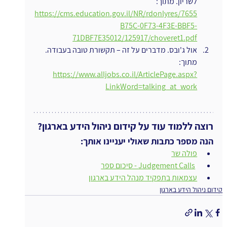
לשריון. מתוך: 
https://cms.education.gov.il/NR/rdonlyres/7655
B75C-0F73-4F3E-BBF5-
71DBF7E35012/125917/choveret1.pdf
אול ג'ובס. מדברים על זה – תקשורת טובה בעבודה. 
מתוך: 
https://www.alljobs.co.il/ArticlePage.aspx?
LinkWord=talking_at_work
רוצה ללמוד עוד על קידום ניהול הידע בארגון?
הנה מספר כתבות שאולי יעניינו אותך:
פולה שר
ו
Judgement Calls - סיכום ספר
עצמאות בתפקיד מנהל הידע בארגון
קידום ניהול הידע בארגון