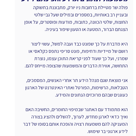
פולה שר מטיילת ברחובות ניו יורק, מתבוננת בתשוקה 
ובעניין רב באותיות, במספרים ובמילים שעל גבי שלטי 
החוצות, שלטי הכוונה, כתובות, מודעות ופוסטרים, על אופן 
הצגתם הברור, המטעה או הטעון שיפור בעיניה.
היא מדברת על כך שפונט כבד ועבה למשל, עשוי ליצור 
רושם של מיידיות ודחיפות, פונט סריפי נתפס כקלאסי או 
שמרני, ועל כך שעוד לפני קריאת התוכן עצמו, נוצרת 
התחושה, אווירת הדברים והמשמעות שהצופה מייחס להם.
אני מוצאת שגם מנהל הידע תר אחרי האנשים, המסמכים, 
הטבלאות, הרשימות, הפורטל ואתרי האינטרנט של הארגון 
כעוגנים שבהם מרוכזים הנתונים והמידע.
הוא מתמודד עם האתגר שבמיפוי החומרים, החשיבה האם 
ואיך כדאי לארגן מחדש, לערוך, להשלים ולהציג בצורה 
המעניקה להם משמעות רצויה והופכת אותם בסופו של דבר 
לידע ארגוני בר שימוש.