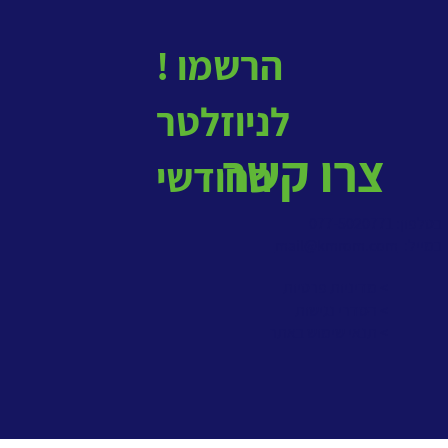
! הרשמו
לניוזלטר
צרו קשר
החודשי
בטלפון: 077-5020771
במייל:
mail@kmrom.com
> מדיניות פרטיות
> הסדרי נגישות
> תנאי שימוש באתר