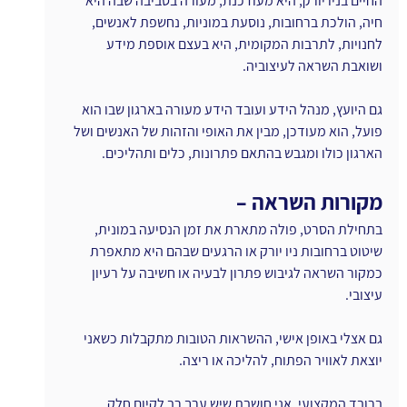
החיים בניו יורק, היא מעודכנת, מעורה בסביבה שבה היא 
חיה, הולכת ברחובות, נוסעת במוניות, נחשפת לאנשים, 
לחנויות, לתרבות המקומית, היא בעצם אוספת מידע 
ושואבת השראה לעיצוביה.
גם היועץ, מנהל הידע ועובד הידע מעורה בארגון שבו הוא 
פועל, הוא מעודכן, מבין את האופי והזהות של האנשים ושל 
הארגון כולו ומגבש בהתאם פתרונות, כלים ותהליכים.
מקורות השראה –
בתחילת הסרט, פולה מתארת את זמן הנסיעה במונית, 
שיטוט ברחובות ניו יורק או הרגעים שבהם היא מתאפרת 
כמקור השראה לגיבוש פתרון לבעיה או חשיבה על רעיון 
עיצובי.
גם אצלי באופן אישי, ההשראות הטובות מתקבלות כשאני 
יוצאת לאוויר הפתוח, להליכה או ריצה.
ברובד המקצועי, אני חושבת שיש ערך רב לקיום חלק 