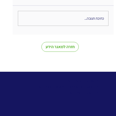
כתיבת תגובה...
The Interweaving of Emotion and
Knowledge - סיכום ספר
חזרה למאגר הידע
> שירותי ניהול ידע
>
מאגר הידע למתודולוגיות ניהול ידע
>
קורס ניהול ידע