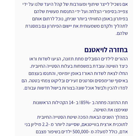
אם נשכיל לייצר שיתוף ומעורבות של קהל היעד שלנו על ידי 
צפייה בסיפורי הצלחה ועל ידי התנסות מעשית שלהם 
בפיתרון באופן החוויתי ביותר שניתן, נוכל לרתום אותם 
לתהליך ולקדם משמעותית את יישום הפיתרון גם במסגרת 
שלהם.
בחזרה לויאטנם
ההורים לילדים הסובלים מתת תזונה, הגיעו לשדות וראו 
כיצד השיטה עובדת במשפחות בעלות הסטייה החיובית.
החלו לצאת לשדות האורז באופן יומיומי, והתנסו בעצמם 
באיסוף שרימפסים וסרטנים זעירים ובליקוט צמחי בטטה. הם 
למדו להכין ולבשל אוכל שונה בצורות בישול חדשות עבורם.
תת התזונה פחתה ב -85%! ב -14 הקהילות הראשונות 
שאימצו את השיטה.
במהלך השנים הבאות הפכה שיטת הסטייה החיובית 
לתוכנית ארצית בווייטנאם, שסייעה ליותר מ -2.2 מיליון בני 
אדם, כולל למעלה מ -500,000 ילדים בשיפור מצבם 