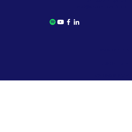
בטלפון: 077-5020771
במייל:
mail@kmrom.com
> מדיניות פרטיות
> הסדרי נגישות
> תנאי שימוש באתר