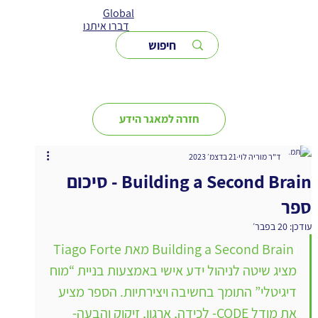
Global
דברו איתנו
חזרה למאגר הידע
ד"ר מוריה לוי
21 בדצמ׳ 2023
Building a Second Brain - סיכום
ספר
עודכן:
20 בפבר׳
ו
Building a Second Brain מאת Tiago Forte 
מציג שיטה לניהול ידע אישי באמצעות בניית “מוח 
דיגיטלי” התומך בחשיבה ויצירתיות. הספר מציע 
את מודל CODE- לכידה, ארגון, זיקוק והבעה- 