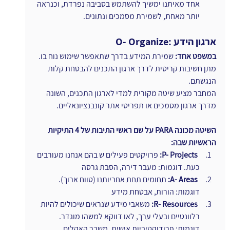
אחד מאיתנו ימשיך להשתמש בסביבה נפרדת, וכנראה 
יותר מאחת, לשמירת מסמכים ונתונים. 
O- Organize: ארגון הידע
במשפט אחד:
 שמירת המידע בדרך שתאפשר שימוש נוח בו.
מתן חשיבות קריטית לדרך ארגון התכנים להבטחת קלות 
הנגשתם.  
המחבר מציע שיטה מקורית למדי לארגון התכנים, השונה 
מדרך ארגון מסמכים או תפריטי אתר קונבנציונאליים.
השיטה מכונה PARA על שם ראשי התיבות של 4 התיקיות 
הראשיות שבה:
ו
P- Projects: 
פרויקטים פעילים ש בהם אנחנו מעורבים 
כעת. דוגמות: מעבר דירה, הסבת גרסה
ו
A- Areas:
 תחומים תחת אחריותנו (טווח ארוך). 
דוגמות: הורות, אבטחת מידע
ו
R- Resources:
 משאבי מידע שנראים שיכולים להיות 
רלוונטיים ובעלי ערך, לאו דווקא למשהו מוגדר. 
דוגמות: פרודוקטיביות אישית, משבר האקלים