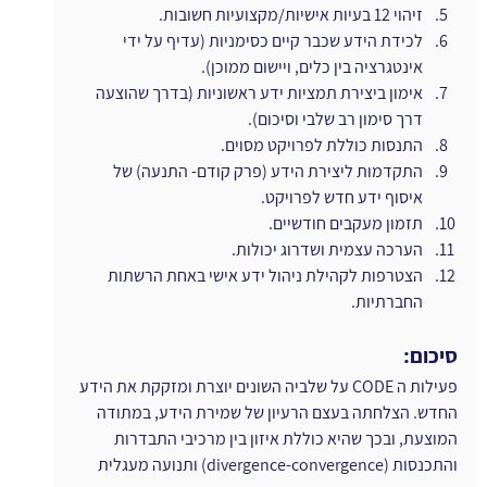
זיהוי 12 בעיות אישיות/מקצועיות חשובות.
לכידת הידע שכבר קיים כסימניות (עדיף על ידי 
אינטגרציה בין כלים, ויישום ממוכן).
אימון ביצירת תמציות ידע ראשוניות (בדרך שהוצעה 
דרך סימון רב שלבי וסיכום).
התנסות כוללת לפרויקט מסוים.
התקדמות ליצירת הידע (פרק קודם- התנעה) של 
איסוף ידע חדש לפרויקט.
תזמון מעקבים חודשיים.
הערכה עצמית ושדרוג יכולות.
הצטרפות לקהילת ניהול ידע אישי באחת הרשתות 
החברתיות.
סיכום:
פעילות ה CODE על שלביה השונים יוצרת ומזקקת את הידע 
החדש. הצלחתה בעצם הרעיון של שמירת הידע, במתודה 
המוצעת, ובכך שהיא כוללת איזון בין מרכיבי התבדרות 
והתכנסות (divergence-convergence) ותנועה מעגלית 