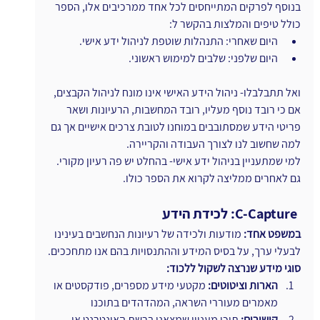
בנוסף לפרקים המתייחסים לכל אחד ממרכיבים אלו, הספר 
כולל טיפים והמלצות בהקשר ל:
היום שאחרי: התנהלות שוטפת לניהול ידע אישי.
היום שלפני: שלבים למימוש ראשוני.
ואל תתבלבלו- ניהול הידע האישי אינו מונח לניהול הקבצים, 
אם כי רובד נוסף מעליו, רובד המחשבות, הרעיונות ושאר 
פריטי הידע שמסתובבים במוחנו לטובת צרכים אישיים אך גם 
למה שחשוב לנו לצורך העבודה והקריירה.
למי שמתעניין בניהול ידע אישי- בהחלט יש פה רעיון מקורי. 
גם לאחרים ממליצה לקרוא את הספר כולו.
ו
C-Capture: לכידת הידע 
במשפט אחד:
 מודעות ולכידה של רעיונות הנחשבים בעינינו 
לבעלי ערך, על בסיס המידע וההתנסויות בהם אנו מתחככים.
סוגי מידע שנרצה לשקול ללכוד:
הארות וציטוטים: 
מקטעי מידע מספרים, פודקסטים או 
מאמרים מעוררי השראה, המהדהדים בתוכנו
קישורים: 
תוכן מעניין שמצאנו ברשת האינטרנט או 