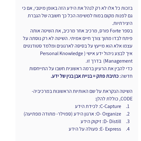
בזכות כל אלו לא רק לנהל את הידע הזה באופן מיטבי, אם כי 
גם לפנות מקום במוח למשימה הכל כך חשובה של הגברת 
היצירתיות. 
בספר Forte פורס, מרכיב אחר מרכיב, את השיטה אותה 
פיתח לבדו מתוך צורך חיים אמיתי. השיטה לא רק נוסתה על 
עצמו אלא הוא מייעץ על בסיסה לארגונים ומלמד סטודנטים 
איך לבצע ניהול ידע אישי (Personal Knowledge 
Management)  בדרך זו. 
כדי להבין את הרעיון ברמה ראשונית חשבו על התייחסות 
חדשה:
 כתיבת פתק = בניית אבן בנין של ידע.
השיטה הנקראת על שם האותיות הראשונות במרכיביה- 
CODE, כוללת להלן:
ו
C-Capture: לכידת הידע 
ו
O- Organize: ארגון הידע (ספוילר- מתודה מפתיעה)
ו
D- Distill: זיקוק הידע
ו
E- Express: פעולה על הידע