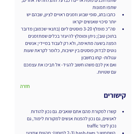
שתפו תכנים פופולאריים רכבו על ההצלחה של אחרים;
שתפו תמונות
 כתבו בחג, סופי שבוע וזמנים ראויים לציון, שבהם יש 
יותר סיכוי שאנשים יקראו
 סה"כ מומלץ 3-20 פוסטים ליום (בתנאי שכמובן מדובר 
בתוכן טוב); ניתן ומומלץ להיעזר בכלים שמתזמנים 
הפצה בשעה מתאימה, ולא רק לעבוד במיידי; אנשים 
נוטים לבדוק פוסטים בין ישיבות, כלומר לקראת שעות 
עגולות- קחו בחשבון
ואם אין לכם משהו חשוב להגיד- אל תביכו את עצמכם 
עם שטויות.
חזרה
קישורים
קשרו למקורת מהם אתם שואבים. גם נכון להודות 
לאנשים, גם נכון להפנות אנשים למקורות לימוד, גם 
נכון ליצור traffic
 השתמשו ב hash-tags (2-3 לפוסט); מהווים אמצעי 