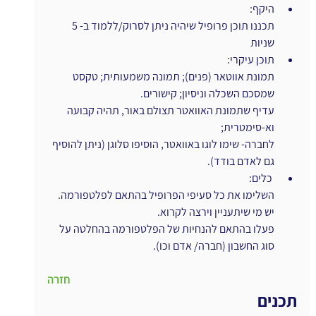
היקף:
תכננו תוכן פרופיל שיהיה ניתן לסרוק/ללמוד ב- 5 
שניות
תוכן עיקרי:
תמונת אווטאר (פנים); תמונה משמעותית; טקסט 
שמסכם השכלה וניסיון; קישורים.
עדיף שתמונת האוואטר תצולם באור, תהיה קבועה 
וא-סימטרית;
לחברה- שימו לוגו באוואטר, הוסיפו סלוגן (ניתן להוסיף 
גם לאדם בודד).
 כלים:
השלימו את כל סעיפי הפרופיל בהתאם לפלטפורמה. 
יש מי שיתעניין וירצה לקרוא.
פעלו בהתאם להנחיות של הפלטפורמה בהחלטה על 
סוג החשבון (חברה/ אדם וכו).
חזרה
תכנים