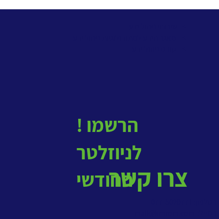
> שירותי ניהול ידע
>
מאגר הידע למתודולוגיות ניהול ידע
>
קורס ניהול ידע
! הרשמו
לניוזלטר
צרו קשר
החודשי
בטלפון: 077-5020771
במייל:
mail@kmrom.com