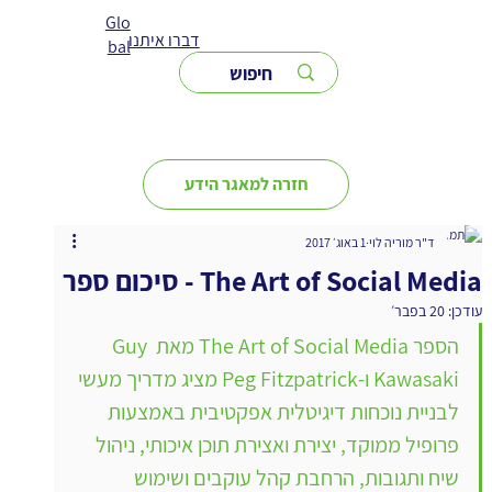
Glo
דברו איתנו
bal
חזרה למאגר הידע
ד"ר מוריה לוי
1 באוג׳ 2017
The Art of Social Media - סיכום ספר
עודכן:
20 בפבר׳
הספר The Art of Social Media מאת Guy 
Kawasaki ו-Peg Fitzpatrick מציג מדריך מעשי 
לבניית נוכחות דיגיטלית אפקטיבית באמצעות 
פרופיל ממוקד, יצירת ואצירת תוכן איכותי, ניהול 
שיח ותגובות, הרחבת קהל עוקבים ושימוש 