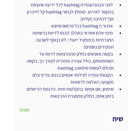
 לפני הכנס הצמדת hashtag לכל ידיעה שיוצאת 
בהקשר לאירוע. מומלץ לבחור hashtag קל לזיכרון 
וקל לכתיבה (קליט)
 אזכור ה hashtag בכל פרסום שיוצא
 מינוי אדם אחראי במהלך הכנס לדיווח ברשתות 
החברתיות (כתפקיד ייעודי, לא בנוסף לשבעה 
תפקידים נוספים)
 בקשה מאנשים כחלק מההרצאות לדווח על 
השתתפותם, כולל עצירה מתודית לצורך כך; בקשה 
מכולם לעשות שימוש ב hashtag
 הקצאת עמדה לצילומי אנשים בכנס; עדיף צלם 
מקצועי; העלאה לרשתות
שימוש, אם אפשר בהקלטות חיות. הדגמת הדיווחים 
בזמן אמת, כחלק ממסגרת ההרצאות
חזרה
שיח