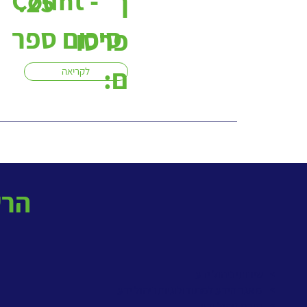
ך
.25
סיכום ספר
פרסו
ם:
לקריאה
! הרשמו לניוזלטר החודשי
> שירותי ניהול ידע
>
מאגר הידע למתודולוגיות ניהול ידע
>
קורס ניהול ידע