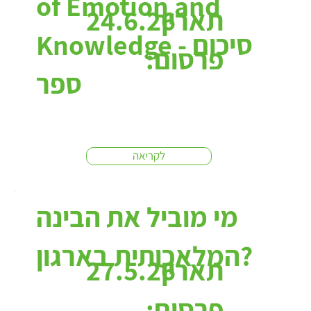
of Emotion and
תאריך
24.6.26
Knowledge - סיכום
פרסום:
ספר
לקריאה
מי מוביל את הבינה
המלאכותית בארגון?
תאריך
27.5.26
פרסום: