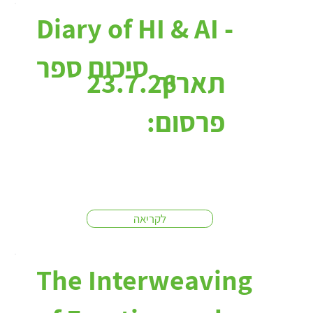
כתבות:
Diary of HI & AI -
סיכום ספר
תאריך
23.7.26
פרסום:
לקריאה
The Interweaving