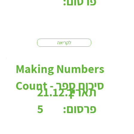
פרסום:
לקריאה
Making Numbers
Count - סיכום ספר
תאריך
21.12.2
פרסום:
5