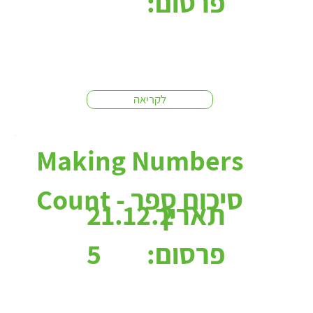
פרסום:
לקריאה
Making Numbers
Count - סיכום ספר
תאריך
21.12.2
פרסום:
5