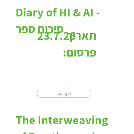
כתבות:
Diary of HI & AI -
סיכום ספר
תאריך
23.7.26
פרסום:
לקריאה
The Interweaving