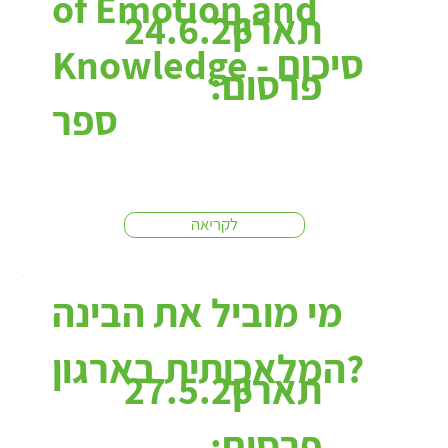
of Emotion and
תאריך
24.6.26
Knowledge - סיכום
פרסום:
ספר
לקריאה
מי מוביל את הבינה
המלאכותית בארגון?
תאריך
27.5.26
פרסום: