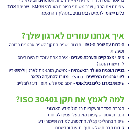
בראשה עומדת ד"ר מוריה לוי - יו"ר צוות המומחים הבינלאומי
שפיתח את התקן, ויו"ר משותף בפורום העולמי KMGN - שפיתח
ארגז
כלים יישומי
לתמיכה בארגונים בתהליך ההתאמה.
איך אנחנו עוזרים לארגון שלך?
היכרות עם שפת ה-ISO
- תרגום "שפת התקן" לשפה ארגונית ברורה
ומעשית
מיפוי מצב קיים והערכת פערים
- איפה אתם עומדים היום ביחס
לדרישות התקן?
בניית תוכנית פעולה רב-שנתית
- גמישה, מותאמת לארגון ולמשאביו
ליווי ארגונים מצטיינים
- בתהליך
מזורז להתעדה מלאה
שימוש בארגז כלים בינלאומי
- המבוסס על שיתופי ידע גלובליים
למה לאמץ את תקן ISO 30401?
הגברת הסדר והעקביות בניהול הידע הארגוני
הגברת אמון ושקיפות מול בעלי עניין ולקוחות
שיפור בתהליכי קבלת החלטות, למידה ושימור ידע
קידום תרבות של שיתוף, תיעוד וחדשנות