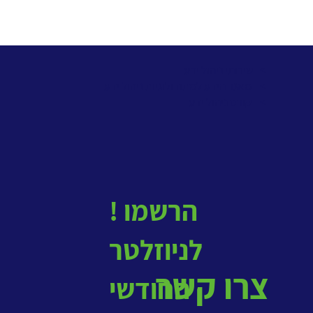
> שירותי ניהול ידע
>
מאגר הידע למתודולוגיות ניהול ידע
>
קורס ניהול ידע
! הרשמו
לניוזלטר
צרו קשר
החודשי