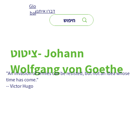
Glo
דברו איתנו
bal
ציטוט- Johann
Wolfgang von Goethe
"An invasion of armies can be resisted, but not an idea whose
time has come."
-- Victor Hugo