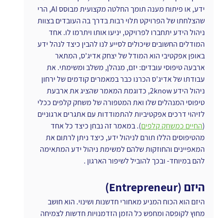
ידע, או פיתוח מענה תומך החלטה מקצועית מבוסס AI, הרי 
שהצלחתו של הפרויקט תלוי רבות בדרך בה העובדים בצוות 
ניהול הידע יתחברו לפרויקט, יניעו אותו ויתרמו לו. אחד 
המודלים החשובים שיכולים לסייע לנו להבין כיצד לנהל ידע 
באופן אפקטיבי הוא המודל של יצחק אדיג'ס, המתאר 
ארבעה טיפוסי עובדים: יזם, מנהלן, משלב ומשימתי. את 
עבודתו של אדיג'ס הכרנו כבר במאמרים קודמים של ירחון 
ניהול הידע 2know, כדוגמת המאמר שהציג את ארבעת 
טיפוסי המנהלים שלו ואת המטפורה של משחק קלפים ככלי 
לזיהוי דרכים אפקטיביות להתמודדות עם אתגרים ארגוניים  
(
החיים כמשחק קלפים
). במאמר זה נבחן כיצד כל אחד 
מהטיפוסים הללו תורם לניהול ידע, כיצד ניתן לרתום את 
המאפיינים והחוזקות שלהם למשימת ניהול ידע המתאימה 
להם במיוחד- ובכך להוביל לשיפור הארגון .
היזם (Entrepreneur)
היזם הוא הכוח המניע מאחורי חדשנות ושינוי. הוא חושב 
מחוץ לקופסה ומחפש כל הזמן הזדמנויות חדשות לצמיחה 