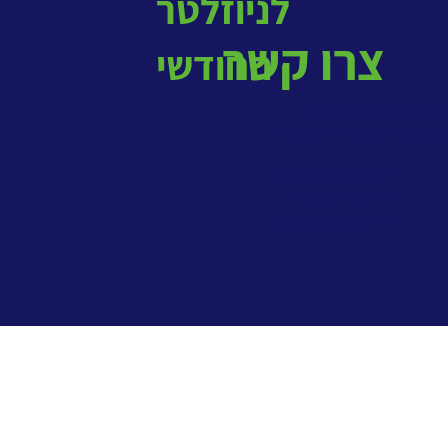
לניוזלטר
צרו קשר
החודשי
בטלפון: 077-5020771
במייל:
mail@kmrom.com
> מדיניות פרטיות
> הסדרי נגישות
> תנאי שימוש באתר