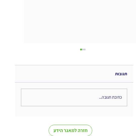
תגובות
כתיבת תגובה...
The Interweaving of Emotion and
Knowledge - סיכום ספר
חזרה למאגר הידע