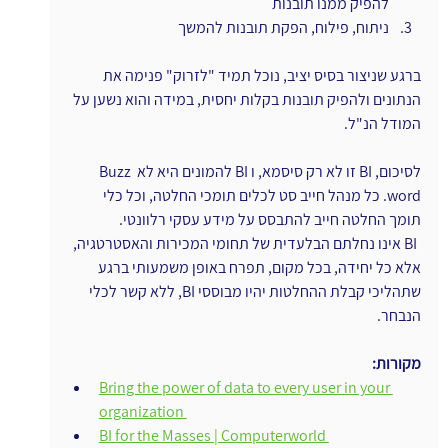
להפיק ממנו תובנות
ניתוח, פילוח, הפקת תובנות להמשך
ברגע שניצור בסיס יציב, נוכל תמיד "לזרוק" פנימה את 
הנתונים ולהפיק תובנות בקלות יחסית, במידה והוא נשען על 
המודל הנ"ל.
לסיכום, BI זו לא רק סיסמא, ו BI להמונים היא לא Buzz 
word. כל מנהל חייב סט לכלים תומכי החלטה, וכל כלי 
תומך החלטה חייב להתבסס על מידע עסקי רלוונטי.
ו
BI אינו נחלתם הבלעדית של תחומי המכירות והאסטרטגיה, 
אלא כל יחידה, בכל מקום, תפרח באופן משמעותי ברגע 
שתהליכי קבלת ההחלטות יהיו מבוססי BI, ללא קשר לכלי 
הנבחר.
מקורות:
Bring the power of data to every user in your 
organization 
BI for the Masses | Computerworld 