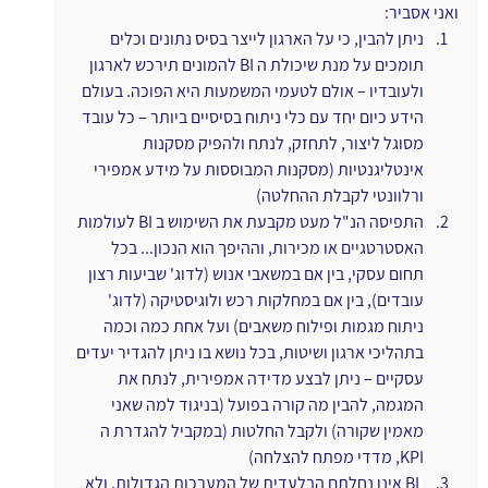
ואני אסביר:
ניתן להבין, כי על הארגון לייצר בסיס נתונים וכלים 
תומכים על מנת שיכולת ה BI להמונים תירכש לארגון 
ולעובדיו – אולם לטעמי המשמעות היא הפוכה. בעולם 
הידע כיום יחד עם כלי ניתוח בסיסיים ביותר – כל עובד 
מסוגל ליצור, לתחזק, לנתח ולהפיק מסקנות 
אינטליגנטיות (מסקנות המבוססות על מידע אמפירי 
ורלוונטי לקבלת ההחלטה)
התפיסה הנ"ל מעט מקבעת את השימוש ב BI לעולמות 
האסטרטגיים או מכירות, וההיפך הוא הנכון... בכל 
תחום עסקי, בין אם במשאבי אנוש (לדוג' שביעות רצון 
עובדים), בין אם במחלקות רכש ולוגיסטיקה (לדוג' 
ניתוח מגמות ופילוח משאבים) ועל אחת כמה וכמה 
בתהליכי ארגון ושיטות, בכל נושא בו ניתן להגדיר יעדים 
עסקיים – ניתן לבצע מדידה אמפירית, לנתח את 
המגמה, להבין מה קורה בפועל (בניגוד למה שאני 
מאמין שקורה) ולקבל החלטות (במקביל להגדרת ה 
KPI, מדדי מפתח להצלחה)
ו
BI אינו נחלתם הבלעדית של המערכות הגדולות, ולא 