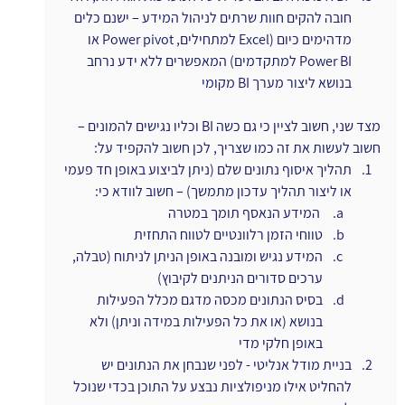
חובה להקים חוות שרתים לניהול המידע – ישנם כלים 
מדהימים כיום (Excel למתחילים, Power pivot או 
Power BI למתקדמים) המאפשרים ללא ידע נרחב 
בנושא ליצור מערך BI מקומי
מצד שני, חשוב לציין כי גם כשה BI וכליו נגישים להמונים – 
חשוב לעשות את זה כמו שצריך, לכן חשוב להקפיד על:
תהליך איסוף נתונים שלם (ניתן לביצוע באופן חד פעמי 
או ליצור תהליך עדכון מתמשך) – חשוב לוודא כי:
 המידע הנאסף תומך במטרה
טווחי הזמן רלוונטיים לטווח התחזית
המידע נגיש ומובנה באופן הניתן לניתוח (טבלה, 
ערכים סדורים הניתנים לקיבוץ)
בסיס הנתונים מכסה מדגם מכלל הפעילות 
בנושא (או את כל הפעילות במידה וניתן) ולא 
באופן חלקי מדי
בניית מודל אנליטי - לפני שנבחן את הנתונים יש 
להחליט אילו מניפולציות נבצע על התוכן בכדי שנוכל 