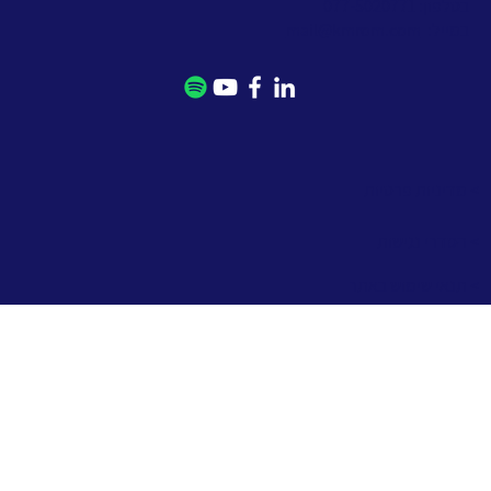
בטלפון: 077-5020771
במייל:
mail@kmrom.com
> מדיניות פרטיות
> הסדרי נגישות
> תנאי שימוש באתר