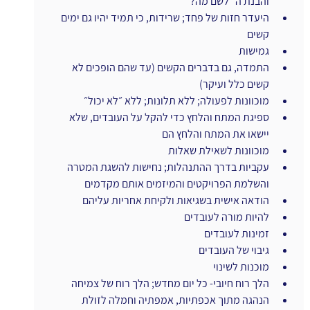
והבנת ה ״לשם מה?״
היעדר חזות של פחד; שרידות, כי תמיד יהיו גם ימים 
קשים
גמישות
התמדה, גם בדברים הקשים (עד שהם הופכים לא 
קשים כלל ועיקר)
מוכוונות לפעולה; ללא תלונות; ללא ״לא יכול״
ספיגת המתח והלחץ כדי להקל על העובדים, שלא 
יישאו את המתח והלחץ הם
מוכוונות לשאילת שאלות
עקביות בדרך ההתנהלות; נחישות להשגת המטרה 
והשלמת הפרויקטים והמיזמים אותם מקדמים
הודאה אישית בשגיאות ולקיחת אחריות עליהם
להיות מורה לעובדים
זמינות לעובדים
גיבוי של העובדים
מוכנות לשינוי
הלך רוח חיובי- כל יום מחדש; הלך רוח של צמיחה
הנהגה מתוך אכפתיות, אמפתיה וחמלה לזולת