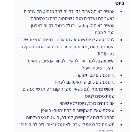
גיוס
אנשים באים לעבוד כדי להיות לצד מנהיג; הם עוזבים 
כאשר הם נעדרים מנהיג שיתמוך בהם ובצמיחתם; 
אנשים באים ל startup בגלל רצונם להיות בארגון 
הגדול מהם
לכל בקשה לגיוס שמגיעה מהארגון, בחינת המיצוב של 
העובד המיועד, יתרונות וחסרונות בגיוס והחזר השקעה 
צפוי (ROI)
השקעה בללמוד איך לראיין ולבחור אנשים שיתאימו; 
תהליך שיטתי ויעיל
גיוס אנשים עם תשוקה
גיוס אנשים כיום שיתאימו גם לעתיד
חיפוש מתמיד (גם כשאין משרה קונקרטית) של אנשים 
שמתאימים לגיוס
אם מזהים כוכב, גיוסו ללא שיהוי
שאילת שאלות שקשורות בהתנהגות- באופן 
ההתמודדות עם קשיים, למידה, הישגים ואי הצלחות
תשומת לב בגיוס ליושרה, לאינטליגנציה וליכולת הייזום 
והלמידה