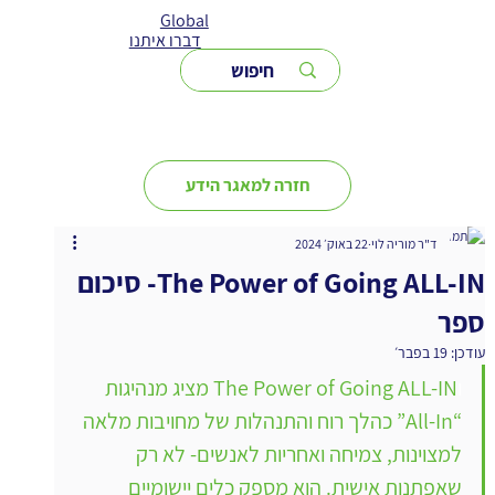
Global
דברו איתנו
חזרה למאגר הידע
ד"ר מוריה לוי
22 באוק׳ 2024
The Power of Going ALL-IN- סיכום
ספר
עודכן:
19 בפבר׳
ו
The Power of Going ALL-IN מציג מנהיגות 
“All-In” כהלך רוח והתנהלות של מחויבות מלאה 
למצוינות, צמיחה ואחריות לאנשים- לא רק 
שאפתנות אישית. הוא מספק כלים יישומיים 