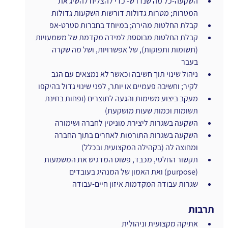
השקעה-כל מה שנדרש- כדי להצליח להשיג את 
המטרות; מטרות גדולות דורשות השקעות גדולות
קבלת החלטות מהירה; במיוחד בחברות סטרט-אפ
קבלת החלטות מבוססת למידה מקדמת של משמעויות 
(תשומות ותפוקות), של אפשרויות, ושל מה שקרה 
בעבר
ניהול שינוי תוך חשיבה וכאשר לא נמצאים עם הגב 
לקיר; וחשיבה פעמיים או יותר, לפני שינוי גדול בהיקפו
מעקב ביצוע משימות והגעה לתוצרים (ופחות בחינת 
תשומות וכמות שעות מושקעת)
השקעה בשגרות ליצירת מוניטין לחברה ושימורה
השקעה בשגרות התורמות לאחרים בתוך החברה 
ומחוצה לה (בקהילה המקצועית ובכלל)
תקשור החלטי, מכבד, פשוט המדגיש את המשמעות 
(purpose) ואת האמון של המנהיג בעובדים
שגרות עבודה המקדמות איזון חיים-עבודה 
תרבות
אתיקה מקצועית וניהולית