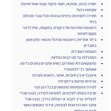
יושרה (כנות, אמינות, חוסר מיקוד עצמי ואחריותיות)
שקיפות ניהול
חתירה למצוינות; ציפיות גבוהות מכל עובד ומכולם 
ביחד  
הימנעות מתרבות של ביקורת; במקומה, שיח לזיהוי 
מקום לשיפור
ביזור אחריות; הימנעות מניהול micro- מתן אמון 
בעובדים
העצמת העובדים
הסתכלות על חצי הכוס המלאה
מתעקשים ולא מוותרים; כשיש אתגרים נותנים כל מה 
שאפשר כדי להתמודד
איזון בריא בין חיוביות, אתגר, הישגים וחברות
ענייניות ומיעוט בירוקרטיה
למידה והתפתחות מתמשכים בכל רגע פנוי
סביבה בטוחה לסיכונים, לטעויות ולמידה; הבנה שכדי 
להצליח- צריך לעבור אי הצלחה בדרך; הבנה שכל 
אתגר הוא הזדמנות לצמיחה; עידוד האנשים כאשר 
חווים אי הצלחה