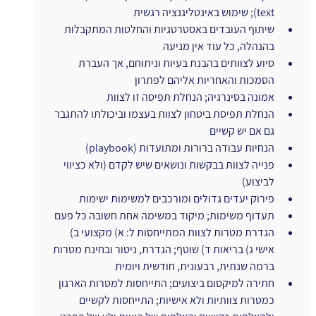
text); שימוש באינטליגנציה רגשית
שיתוף העובדים באסטרטגיות והחלטות המתקבלות 
בהנהלה, כל עוד אין מניעה
סיוע לצוותים בהבנת בעיות וניתוחם, אך העברת 
הסמכות והאחריות אליהם לפתרון
אמונה בסינרגיה; הנחלת תפיסה זו לצוות
הנחלת תפיסת ביטחון לצוות בעצמו וביכולתו להתגבר 
גם אם יש קשיים
הנחיות עבודה ברורות ומתועדות (playbook)
פנייה לצוות בבקשות ונושאים שיש לקדם (ולא כציווי 
לביצוע)
פירוק יעדים גדולים ומורכבים למשימות ישימות 
תעדוף משימות; מיקוד במשימה אחת חשובה כל פעם
הגדרת מטרות לצוות המתייחסות ל: א) מקצועי ב) 
אישי ג) בריאות ד) שוטף; הגדרת, ניטור ובחינת מטרות 
ברמה שנתית, רבעונית, חודשית ויומית
חתירה למיקסום ביצועים; התייחסות למטרות הארגון 
כמטרות צוותיות ולא אישיות; התייחסות לקשיים 