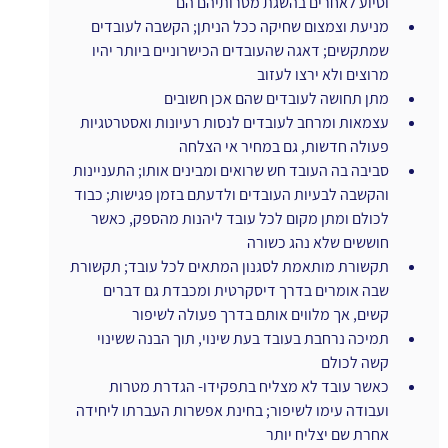
וסיוע לאחרים בהשגת מטרותיהם הם
מניעת וצמצום שחיקה ככל הניתן; הקשבה לעובדים 
שמתקשים; דאגה שהעובדים הכישרוניים ביותר יהיו 
מרוצים ולא ירצו לעזוב
מתן תחושה לעובדים שהם אכן חשובים
עצמאות ומרחב לעובדים לנסות רעיונות ואסטרטגיות 
פעולה חדשות, גם במחיר אי הצלחה
סביבה בה העובד חש שרואים ומבינים אותו; התעניינות 
והקשבה לבעיות העובדים ולדעתם בזמן פגישות; כבוד 
לכולם ומתן מקום לכל עובד ליהנות מהספק, כאשר 
חוששים שלא נהג כשורה
תקשורת מותאמת לסגנון המתאים לכל עובד; תקשורת 
שבה אומרים בדרך דיסקרטית ומכבדת גם דברים 
קשים, אך מלווים אותם בדרך פעולה לשיפור
תמיכה נרחבת בעובד בעת שינוי, תוך הבנה ששינוי 
קשה לכולם
כאשר עובד לא מצליח בתפקידו- הגדרת מטרות 
ועבודה עימו לשיפור; בחינת אפשרות העברתו ליחידה 
אחרת שם יצליח יותר