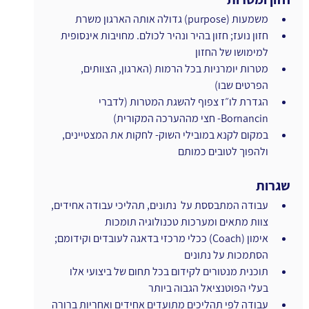
משמעות (purpose) גדולה אותה הארגון משרת
חזון נועז; חזון בהיר ונהיר לכולם. מחויבות אינסופית 
למימושו של החזון 
מטרות יומרניות בכל הרמות (הארגון, הצוותים, 
הפרטים שבו)
הגדרת לו״ז צפוף להשגת המטרות (לדברי 
Bornancin- חצי מההערכה המקורית)
במקום לקנא במובילי השוק- לחקות את המצטיינים, 
ולהפוך לטובים כמותם
שגרות 
עבודה המתבססת על  נתונים, תהליכי עבודה אחידים, 
צוות מתאים ומערכות טכנולוגיה תומכות
אימון (Coach) ככלי מרכזי בדאגה לעובדים וקידומם; 
הסתמכות על נתונים
תוכנית מנטורים לקידום בכל תחום של ביצועי אלו 
בעלי הפוטנציאל הגבוה ביותר
עבודה לפי תהליכים מתועדים אחידים ואחריות ברורה 