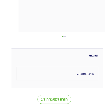
תגובות
Diary of HI & AI - סיכום ספר
כתיבת תגובה...
חזרה למאגר הידע