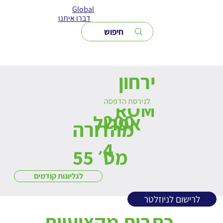
Global
דברו איתנו
ירחון
לגירסת הדפסה
ROM
200
אפריל
מהדורה
4
מס׳ 55
לגליונות קודמים
לרישום לניוזלטר
כתבות מקצועיות