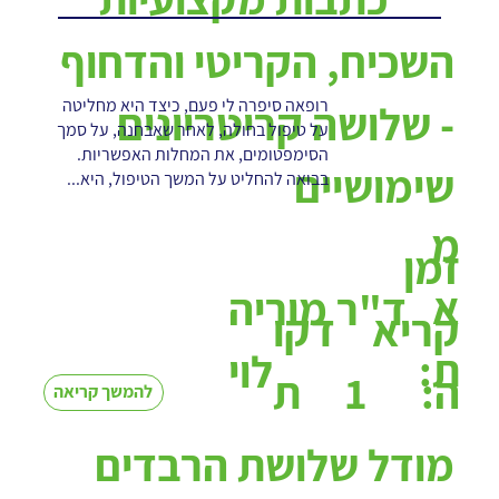
השכיח, הקריטי והדחוף
רופאה סיפרה לי פעם, כיצד היא מחליטה
- שלושה קריטריונים
על טיפול בחולה, לאחר שאבחנה, על סמך
הסימפטומים, את המחלות האפשריות.
שימושיים
בבואה להחליט על המשך הטיפול, היא...
מ
זמן
א
ד"ר מוריה
קריא
דקו
ת:
לוי
1
ה:
ת
להמשך קריאה
מודל שלושת הרבדים