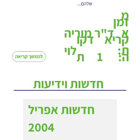
שלהם...
מ
זמן
א
ד"ר מוריה
קריא
דקו
ת:
לוי
1
ה:
ת
להמשך קריאה
חדשות וידיעות
חדשות אפריל
2004