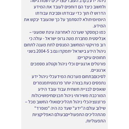
ניהול ידע בקרב העובדיםצריכים לשנות גישה
ולחשוב כיצד הם דוחפים לעובד את המידע
הדרוש לו תוך כדי עבודתו וסביבת עבודתו
היומיומיתולא להסתמך על כך שהעובד יבקש את
המידע.
כמו כןמסקר שערכה לאחרונה עינת שמעוני –
אנליסטית מחברת מטה גרופ ישראל - עולה כי
רוב פרויקטי המחשוב המנסים לתת מענה לתחום
ניהול הידע בישראל יתמקדו גם ב 2004-5 בשני
תחומים עיקריים:
פורטלים ארגוניים וכלי ניהול וקטלוג מסמכים
ארגוניים.
לסיכוםבתחום מערכות המידעכלי ניהול ידע
נתפסים כעת בצורה יותר פרגמטיתמנמרים
שואפים לבניית תשתית עבוד עובד הידע
המורכבת משירותי ניהול תכניםחיפושיכולות
פרזנטציהכלי ניהול תהליכיםואולי החשוב מכל –
שילוב עולם ה"ידע" שעד כה היה "מופרד"
מהתהליכים התפעולייםבעולם האפליקציות
התפעוליות.