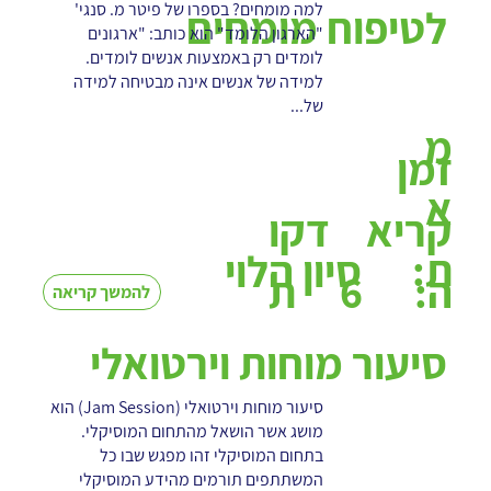
למה מומחים? בספרו של פיטר מ. סנגי'
לטיפוח מומחים
"הארגון הלומד" הוא כותב: "ארגונים
לומדים רק באמצעות אנשים לומדים.
למידה של אנשים אינה מבטיחה למידה
של...
מ
זמן
א
קריא
דקו
ת:
סיון הלוי
6
ה:
ת
להמשך קריאה
סיעור מוחות וירטואלי
סיעור מוחות וירטואלי (Jam Session) הוא
מושג אשר הושאל מהתחום המוסיקלי.
בתחום המוסיקלי זהו מפגש שבו כל
המשתתפים תורמים מהידע המוסיקלי