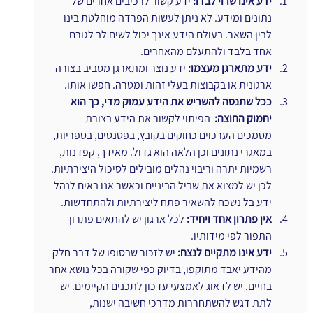
ידע אינו שרוי לבדו:
 ידע קשור לרכיבים אחרים של 
נתונים ומידע. לא ניתן לעשות הפרדה מוחלטת בינו 
לבין השאר. בעולם הידע אינך יכול לשים לב לגורם 
אחד בלבד ולהתעלם מהאחרים. 
ידע מתארגן מעצמו: 
ידע נוצר ומתארגן מסביב בצורה 
ארגונית או בקבוצות בעלי זהות ומטרה. חפשו אותו.
ככל שתנסה להשריש את הידע עמוק מדי, כך הוא 
יחמוק החוצה:
  הפיתוי לקשור את הידע בצורת 
מסמכים הערכוים כחוקים בקובץ, בפטנטים, בספריות, 
במאגרי נתונים וכן הלאה הוא גדול. מאידך, קפדנות, 
רשמיות יתרה וריבוי נהלים מובילים לסיכול היצירתיות. 
לכן יש למצוא את שביל הביניים וכאשר אנו באים לנהל 
ידע בל נשכח להשאיר פתח ליצירתיות ולהתחדשות.
אין פתרון אחד ויחיד: 
לכל ארגון יש להתאים פתרון 
התפור לפי מידותיו.
ידע אינו מתקיים לנצח: 
יש לזכור שבסופו של דבר חלק 
מהידע יאבד מתוקפו, בדיוק כפי שקורה בכל נושא אחר 
בחיים. יש לדאוג לאמצעי עדכון לתכנים הקיימים. יש 
לתת דגש להשתחררות מדרכי חשיבה ישנות, 