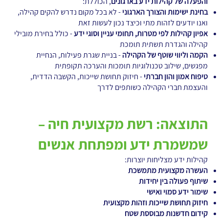
והפעלה של קהילות ידע בארגונים
, הכוללת:
בחינת ישימות והצורך הארגוני
- לא בכל מקום נדרש להקים קהילה,
ואנו יודעים לזהות מתי וכיצד נכון לעשות זאת
אפיון קהילות לפי מטרות, תחומי עניין וסוגי ידע
- כולל בחירת מובילי
קהילה והגדרת תשתית תומכת
הקמה וליווי שוטף של הקהילה
- בניית שגרת פעילות, הנחיית
מפגשים, שילוב טכנולוגיות תומכות והערכה תקופתית
טיפוח אמון והון חברתי
- חיזוק תחושת שייכות, הקשבה הדדית,
והעצמת חברי הקהילה כשותפים לדרך
התוצאה: רשת מקצועית חיה –
שמשמרת ידע ומפתחת אנשים
קהילות ידע מצליחות יוצרות:
העשרה מקצועית מתמשכת
שיתוף פעולה בין יחידות
שימור ידע סמוי ואישי
חיזוק תחושת שייכות וזהות מקצועית
קידום חדשנות מבוססת שטח