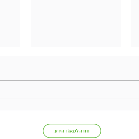
The Interweaving of Emotion
and Knowledge - סיכום ספר
ספר
חזרה למאגר הידע