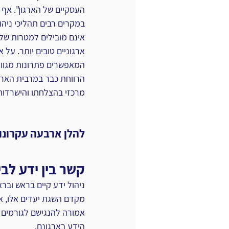
העסקיים של הארגון". אף ע
במקרים רבים תהליכי ניהו
אינם מובילים למטרות ‏שלש
ארגוניים טובים יותר. על א
המאפשרים פתרונות ‏מגוו
הרווחת כבר במרבית הארגו
מרכזי ‏בהצלחתו והישרדותו
 ‏
להלן ארבעה עקרונות
‏קשר בין ידע לב
ניהול ידע קיים בראש ובר
מקדם השגת יעדים אלו, אי
אמורה ‏להנגישם לגורמים ר
הידע בארגונם. ‏