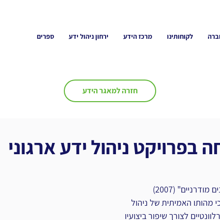
ברה
לקוחותינו
מרכז הידע
ירחון ניהול ידע
ספרים
חזרה למאגר הידע
 בפרויקט ניהול ידע ארגוני
בספרו " ניהול ידע בארגונים מודרניים" (2007) 
ב ‏Murray E. Jennex‏ כי מהותו האמיתית של ‏ניהול 
לוונטיים לצורך שיפור ביצועיו 