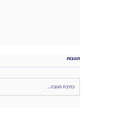
תגובות
כתיבת תגובה...
כשהידע הופך לחוויה: תפקידם
החדש של מנהלי הידע בעידן
הוויזואלי