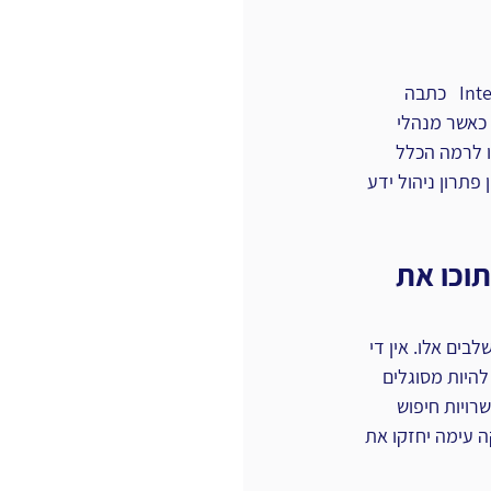
 ‏Heather Kreech‏ מנהלת הידע של ה‎ ‎International  Institute for Sustainable Development‏  כתבה 
הטובה ביותר כאשר מנהלי 
 ‏לרמה הכלל 
פתרון ניהול ידע 
וכו את 
בים אלו. אין די 
היות מסוגלים 
רויות חיפוש 
 עימה יחזקו את 