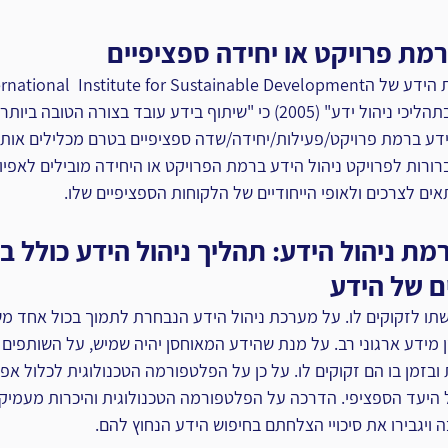
ת פרויקט או יחידה ספציפיים
במאמרה "גורמי הצלחה ‏בתהליכי ניהול ידע" (2005) כי "שיתוף בידע עובד בצורה 
ידע ברמת פרויקט/פעילות/יחידה/שדה ספציפיים בטרם מכלילים אותו
ורות לפרויקט ניהול הידע ברמת הפרויקט או ‏היחידה מובילים לאפיון 
ים לצרכים ולאופי ‏הייחודיים של הלקוחות הספציפיים שלו.‏
 ניהול הידע: תהליך ניהול הידע כולל בת
 של ‏הידע
גשתו לזקוקים לו. על מערכת ניהול הידע הנבחרת לתמוך ‏בכול אחד משל
ידע ארגוני רב. על מנת שהידע ‏המאוחסן יהיה שמיש, על השותפים ל
בזמן בו הם ‏זקוקים לו. על כן על הפלטפורמה הטכנולוגית לכלול אפש
 היעד הספציפי. הדרכה על הפלטפורמה הטכנולוגית והיכרות מעמיקה
ויגבירו את סיכויי הצלחתם בחיפוש הידע הנחוץ להם.‏