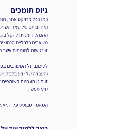
גיוס תומכים
כמו בכל פרויקט אחר, תומכ
ומחויבותם של שאר השותפ
ההנהלה עשויה להקל ‏בקב
‏משאבים כלכליים הנחוצי
זו נגישות למומחים אשר מא
לסיכום, על המעורבים בפרו
והעברה של ידע בלבד. יש 
זו הינו העצמת השותפים 
ידע מעשי.‏
המאמר מבוסס על המאמר "‏cess Factors in Knowledge Management
רוצה ללמוד עוד על נ