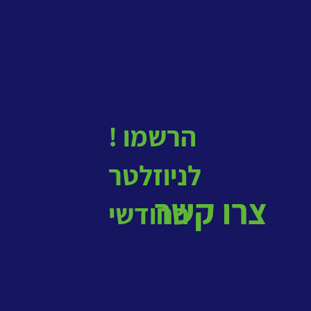
>
מאגר הידע למתודולוגיות ניהול ידע
>
קורס ניהול ידע
! הרשמו
לניוזלטר
צרו קשר
החודשי
בטלפון: 077-5020771
במייל:
mail@kmrom.com
> מדיניות פרטיות
> הסדרי נגישות