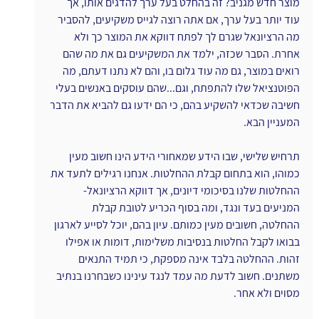
מוצר חדש מגניב? זה בהחלט בעל ערך להדגים אותו, אך 
עוד יותר בעל ערך, אם אתה רוצה לגייס משקיעים, להסביר 
מה הרציונאל שגרם לך לפתח דווקא את המוצר כך ולא 
אחרת. הסבר שכזה, ילמד את המשקיעים גם את מה שהם 
רואים במוצר, גם מה עוד גלום בו, והם לא נתנו דעתם, מה 
הפוטנציאל שלו להתפתח, וגם...שהם עוסקים באנשים בעלי 
חשיבה שכדאי להשקיע בהם, כי הם ידעו גם להביא את הדבר 
המעניין הבא.
תרחיש שלישי, שבו הידע שמאחורי הידע הינו חשוב מעין 
כמוהו, הוא בתחום קבלת ההחלטות. אנחנו רגילים לתעד את 
ההחלטות שלנו בסיכומי דיונים, אך דווקא הרציונאל- 
המניעים בעד ונגד, ומה בסוף הכריע לטובת קבלת 
ההחלטה, חשובים מעין כמותם. עיון בהם, יוכל לסייע לארגון 
בבואו לקבל החלטות בנסיבות משלימות, דומות או אפילו 
זהות. ההחלטה בלבד אינה מספקת, כי תמיד התנאים 
משתנים. חשוב לדעת מה עמד לנגד עינינו כשבחרנו בנתיב 
מסוים ולא אחר.