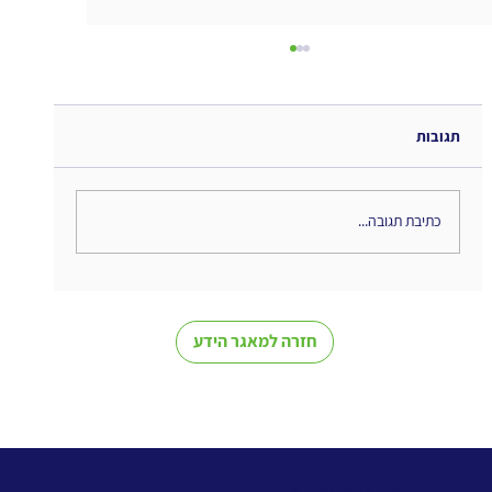
תגובות
כתיבת תגובה...
Managing Complexity in Times of Crisis -
סיכום ספר
חזרה למאגר הידע
> שירותי ניהול ידע