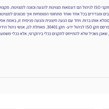
בהקשר זה- תקני CMMI ותקני ISO לניהול הם דוגמאות מצוינות להנעה וכוונה למצוינות.
ים ומגדירים בכל אחד ואחד מתחומי המומחיות איך מכוונים למצוינות
 ממלא אותו ברוח. ויחד עם הנעה חיצונית והנעה פנימית זו, באמת אפ
התברכנו, ובימים אלו, מתפרסם תקן ISO לניהול ידע- תקן 30401. מאחל
אכן נשכיל שלא להתייחס לתקנים ככלי בירוקרטי, אלא ככלי משמעות