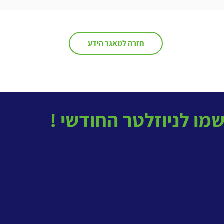
השיתופיות החדשה... מחשבות
לקראת סיום קורס
היא ה
חזרה למאגר הידע
בטל
ב