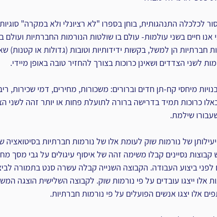
ור לכלכלה התנהגותית, בוחן בספרו "לא רציונלי ולא במקרה" סוגיות 
אנו חיים בשני עולמות- עולם בו שולטות הנורמות החברתיות ועולם בו
ת חברתיות הן למשל, בקשות ידידותיות וטובות (גדולות או קטנות) ש
ות לשני הצדדים ושאינן כרוכות בצורך להחזיר טובה באופן מיידי.
ויות מיחסי קח-תן חדים וברורים: משכורות, מחירים, דמי שכירות, ריבי
לו כרוכות תמיד בדרישה ברורה לתועלת פחות או יותר זהה לשני הצ
בורו שילמת.
עילותן של נורמות שוק לעומת אלו של נורמות חברתיות בסיטואציה ש
קבוצות נסיינים קבלו משימה זהה של איסוף עיגולים על גבי מסך מח
קיבלה 5 דולרים לפני ביצוע העבודה. הקבוצה השנייה קבלה עשרה סנט בתמורה לבי
ת אלו ייצגו עובדים על פי נורמות שוק. לקבוצה השלישית הוצגה המש
ם אלו יצגו אנשים הפועלים על פי נורמות חברתיות.