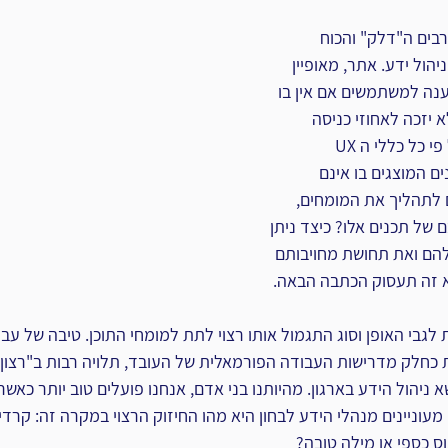
בים ה"דלק" והכוח 
הול ידע. אתר, מאופיין 
מענה למשתמשים אם אין בו 
 יזכה לאחוזי כניסה 
מספקים,  גם אם עוצב על פי כל כללי ה UX 
ם המוצגים בו אינם 
ם לתהליך את המומחים, 
 של תכנים אלו? כיצד ניתן 
הם ואת תחושת מחויבותם 
 זה תעסוק הכתבה הבאה.
לגבי האופן וסוג התגמול אותו רצוי לתת למומחי התוכן. טיבה של עבוד
 כחלק מדרישות העבודה הפורמאלית של העובד, תלויה רבות ב"רצון 
ניהול הידע בארגון. מהיותנו בני אדם, אנחנו פועלים טוב יותר כאשר נ
עוניינים מנהלי הידע לבחון היא מהו החיזוק הרצוי במקרה זה: קרדי
ס כספי או מילה טובה?