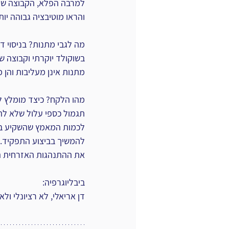
למרבה הפלא, הקבוצה שלא
והראו מוטיבציה גבוהה י
מה לגבי מתנות? בניסוי ד
בשוקולד יוקרתי וקבוצה של
מתנות אינן מעליבות והן 
מהו הלקח? כיצד מומלץ ל
תגמול כספי עלול שלא להש
לכמות המאמץ שהשקיע בעב
להמשיך בביצוע התפקיד. 
את ההתנהגות האזרחית הט
ביבליוגרפיה:
דן אריאלי, לא רציונלי ולא במקרה. תל אבי