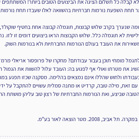
 קבלה כל תשלום הציגה את הביצועים הטובים ביותר! המשתתפים עב
ותר תחת השפעת נורמות חברתיות בהשוואה לאלו שעבדו תחת נורמות 
ומה שנערך בקרב שלוש קבוצות, תוגמלה קבוצה אחת בחטיף שוקולד, 
ישית לא תוגמלה כלל. שלוש הקבוצות הראו ביצועים דומים זו לזו. נר
משאירות את העובד בעולם הנורמות החברתיות ולא בנורמות השוק.
תגמל מומחי תוכן בעבור עבודתם? מחקרו של פרופסור אריאלי מרמז ע
יג את מטרתו ואולי אף לפגוע בה: העובד עלול להשוות את הגמול ה
ודתו ולחוש שהללו אינם נמצאים בהלימה. מסקנה שכזו תפגע במוט
עם זאת, מילה טובה, קרדיט או מתנה סמלית עשויים להתקבל על ידי 
ובה שביצע, ואת הנורמות החברתיות של רצון טוב עליהן מושתת הת
ב, 2008. מטר הוצאה לאור בע"מ.