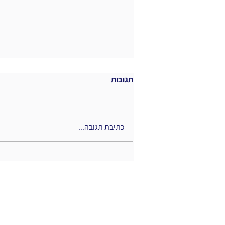
תגובות
כתיבת תגובה...
כשהידע הופך לחוויה: תפקידם
החדש של מנהלי הידע בעידן
הוויזואלי