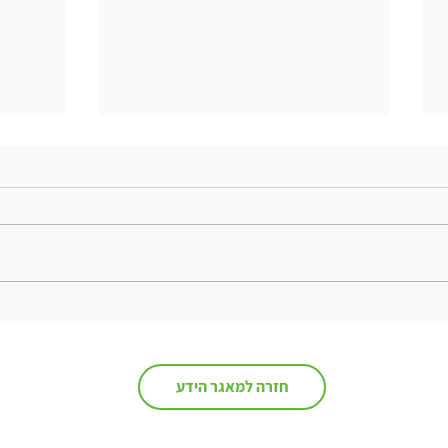
The Interweaving of Emotion
and Knowledge - סיכום ספר
ספר
חזרה למאגר הידע