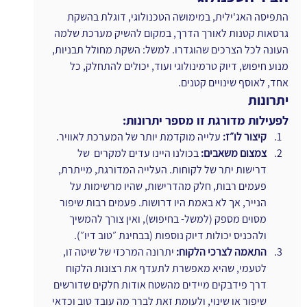
התפיסה האג'ילית, במימושה הטכנולוגי, דוגלת בהשקת 
גרסאות קטנות לאורך הדרך, במקום להשיק מערכת שלמה 
העונה לכל הצרכים שהוגדרו. למשל: השקת מחולל תבניות, 
מנוע חיפוש, דיוק טרמינולוגי ועוד, יכולים להתחלק, כל 
אחד, לאוסף שינויים קטנים.
יתרונות
לפעילות מדורגת זו מספר יתרונות:
קיצור לו״ז: 
עלייה מוקדמת יותר של המערכת לאוויר.
צמצום משאבים: 
בכולנו היינו עדים למקרים  של 
דרישות יתר של לקוחות. העלייה המדורגת, מייתרת, 
פעמים רבות, חלק מהדרישות, שהיו מרשימות על 
הנייר, אך לא באמת היו דרושות. פעמים רבות שיפור 
מסוים מספק (למשל- בחיפוש), ואין צורך להמשיך 
ולהכניס יכולות דיוק נוספות (בבחינת ״טוב דיו״).
התאמה לצרכי הלקוח:
 יתרונה המרכזי של שיטה זו, 
לטעמי, שהיא מאפשרת לתעדף את רצונות הלקוח 
דרך פידבקים מיידים מהשטח אודות חלקים שדורשים 
שיפור או שינוי, ולעומת זאת לברר מה עובד טוב וכדאי 