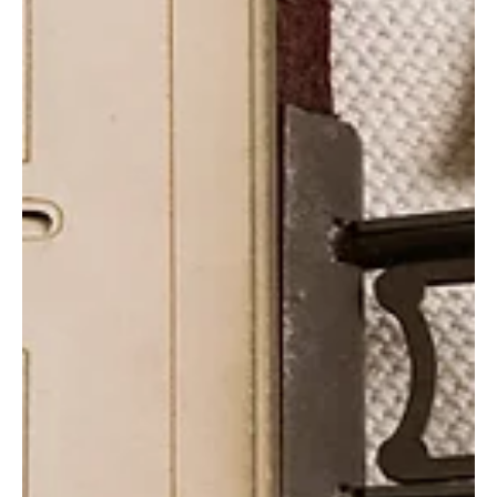
שפה, תקינה וטכנולוגיה מחייבת השקעה באוריינות, אחידות סטנדרטים וחדשנות,
והופכת את הנגישות למרכיב מרכזי בניהול ידע כוללני. מבוסס על ראיון עם עמוס
באר, מנכ"ל ה - ספרייה המרכזית לעיוורים ולבעלי לקויות קריאה רקע / מבוא כתב
ברייל הוא כתב המיועד לעיוורים וללקויי ראייה, אשר עקב מגבלת הראייה שלהם
המשתמשים בחוש המישוש כדי לקרוא טקסטים שונים. כתב