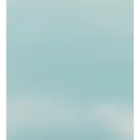
ידע לא ישן בלילה – משמרת הלילה של ניהול
הידע
ניהול ידע בסביבות עבודה ליליות ותובעניות מחייב פישוט, דיוק ונגישות מיידית של
מידע קריטי, במיוחד בתחומים כמו רפואה. שילוב מבנה ברור, ויזואליזציה, תרגום
מונחים וכלי בינה מלאכותית מאפשר לעובדים עייפים לאתר, להבין וליישם ידע
במהירות, ולשמור על איכות ובטיחות גם בשעות הקשות ביותר. יצא לכם לעבוד
במשמרת לילה? אישית, טחנתי לא מעט משמרות לילה בזמן השירות הצבאי,
והגעתי לשיא מפואר ומיוסר של 36 שעות עֵרוּת. תאמינו לי שהמילה עייפות מקבלת
משמעויות חדשות. כשאני חושבת על עובדי רפואה שצריכים ל