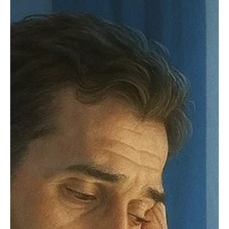
הכשרה, תגמול ותמיכה ניהולית, לצד שימוש מושכל בכלי בינה מלאכותית. שילוב
זה מאפשר לתרגם מומחיות לתוכן נגיש, לשפר איכות ועדכניות, ולהבטיח שיתוף
פעולה ארוך־טווח התורם לחדשנות ולהצלחת הארגון. ניהול תוכן מתייחס למכלול
הגורמים המרכיבים מידע בערוצים דיגיטליים והופכים אותו לשימושי, ולתהליכים
הכרוכים בתוכן, לדוגמה: כתיבה, עריכה, הזנה, עיצוב הטקסט, יצירת קישורים,
עדכון והחלפה. מערכות לניהול תוכן הן תשתיות דינמיות התלו