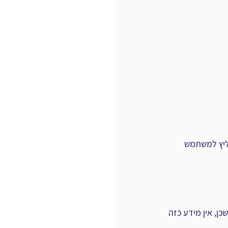
 של המסמך ו 3 שאלות שהוא ממליץ למשתמש 
ן, אין מידע כזה 