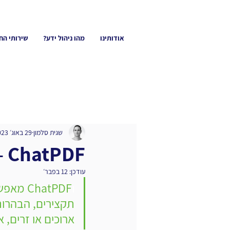
אודותינו
מהו ניהול ידע?
שירותי הח
שגית סלמון
29 באוג׳ 2023
ChatPDF – הכלי, יכולותיו ויתרונותיו
עודכן:
12 בפבר׳
ו
תקצירים, הבהרות
ארוכים או זרים,