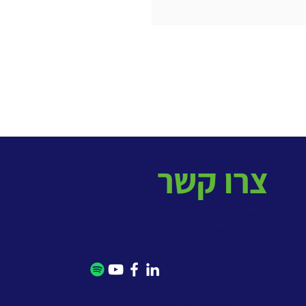
צ'ט מרגיש מהיר וחכם יותר
 - ומה עומד מאחורי זה
צרו קשר
פון: 077-5020771
מייל:
mail@kmrom.com
> מדיניות פרטיות