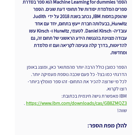
הספר Machine Learning for dummies הוא ספר בסדרת 
ספרים המלמדת יסודות של תחומי דעת שונים. הספר 
שהופק בחסות IBM, נכתב בשנת 2018 על ידי Judith 
Hurwitz, בבעלותה חברת ייעוץ בתחום, יחד עם אחד 
עובדיה- Daniel Kirsch. לטעמי, Hurwitz ו- Kirsch עשו 
עבודה מצוינת בהנגשת הידע הראשוני של תחום זה, גם 
להדיוטות, בדרך קלה ונעימה לקריאה ועם זו מלמדת 
ומחדשת.
הספר כמובן כולל הרבה יותר מהמתואר כאן, ומוצג באופן 
הדרגתי כמו בצל- כל פעם שכבה נוספת מעמיקה יותר.
לכל מי שרוצה להכיר את התחום- זהו ספר מומלץ ביותר- 
רוצו לקרוא.
IBM מאפשרת גישה חינמית בכתובת: 
 . 
https://www.ibm.com/downloads/cas/GB8ZMQZ3
שווה!
להלן מפת הספר: