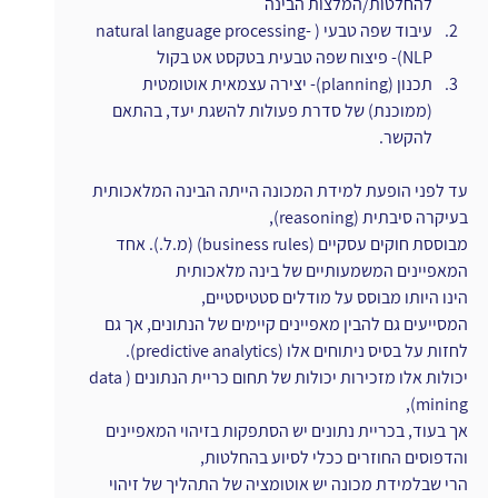
להחלטות/המלצות הבינה
עיבוד שפה טבעי (natural language processing- 
NLP)- פיצוח שפה טבעית בטקסט אט בקול
תכנון (planning)- יצירה עצמאית אוטומטית 
(ממוכנת) של סדרת פעולות להשגת יעד, בהתאם 
להקשר.
עד לפני הופעת למידת המכונה הייתה הבינה המלאכותית 
בעיקרה סיבתית (reasoning),
מבוססת חוקים עסקיים (business rules) (מ.ל.). אחד 
המאפיינים המשמעותיים של בינה מלאכותית
הינו היותו מבוסס על מודלים סטטיסטיים,
המסייעים גם להבין מאפיינים קיימים של הנתונים, אך גם 
לחזות על בסיס ניתוחים אלו (predictive analytics).
יכולות אלו מזכירות יכולות של תחום כריית הנתונים (data 
mining),
אך בעוד, בכריית נתונים יש הסתפקות בזיהוי המאפיינים 
והדפוסים החוזרים ככלי לסיוע בהחלטות,
הרי שבלמידת מכונה יש אוטומציה של התהליך של זיהוי 