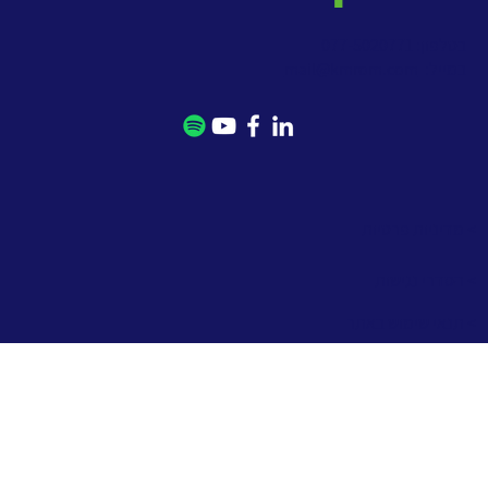
בטלפון: 077-5020771
במייל:
mail@kmrom.com
> מדיניות פרטיות
> הסדרי נגישות
> תנאי שימוש באתר