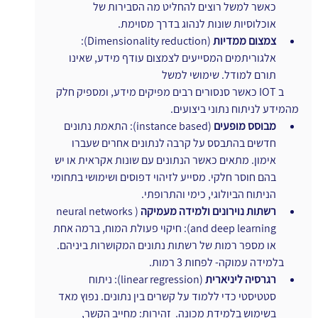
כאשר למשל רוצים להחליט מה הסבירות של 
אוכלוסיות שונות לנהוג בדרך מסוימת.
צמצום ממדיות
 (Dimensionality reduction): 
אלגוריתמים המסייעים לצמצום עודף מידע, שאינו 
תורם למודל. שימושי למשל
       ב IOT כאשר סנסורים רבים מפיקים מידע, ומספיק חלק 
מהמידע לניתוח נתוני ביצועים.
מבוסס מופעים
 (instance based): התאמת נתונים 
חדשים בהתבסס על קרבה לנתונים אחרים שעברו 
אימון. מתאים כאשר הנתונים עם שונות אקראית או יש 
בהם חוסר חלקי. מסייע לזיהוי דפוסים ושימושי בתחומי 
הניתוח הביולוגי, כימי והתרופתי. 
רשתות נוירונים ולמידה מעמיקה
 (neural networks 
and deep learning): חיקוי פעולת המוח, ברמה אחת 
או מספר רמות של רשתות נתונים המקושרות ביניהם.
       בלמידה עמוקה- לפחות 3 רמות.
רגרסיה ליניארית
 (linear regression): ניתוח 
סטטיסטי כדי ללמוד על קשרים בין נתונים. נפוץ מאד 
בשימוש בלמידת מכונה.  זהירות: מחייב הקשר, 