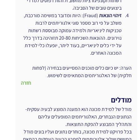
רשתות וקונפיגורציות מחשוב ולזהות דפוסים למדדי 
ביצועים טובים של הסביבה.
זיהוי הונאות
 (Fraud): היות ומדובר במשימה מורכבת, 
משלב על פי רוב מספר סוגי אלגוריתמים לרבות 
טכניקות ליניאריות ולמידה עמוקה מבוססת רשתות 
נוירונים. ההונאות השכיחות 20-80 תזוהינה בדרך כלל 
על ידי כלים ליניאריים, בעוד ליתר, יופעלו כלי למידת 
המכונה האחרים.
הערה: יש כיום כלים מוכנים המסייעים בבחירה (לפחות 
חלקית) של האלגוריתמים המתאימים לשימוש.
חזרה
מודלים
מודל של למידת מכונה הוא המענה המוצע לבעיה עסקית- 
הנתונים הנבחרים, האלגוריתמים המופעלים עליהם 
והתהליך המבוצע להפקת התוצאות.
בכל פרויקט למידת מכונה, בוחרים נתונים ועליו בונים מודל 
המיישם שילוב אלגוריתמים לפתרון הבעיה העסקית בהתאם 