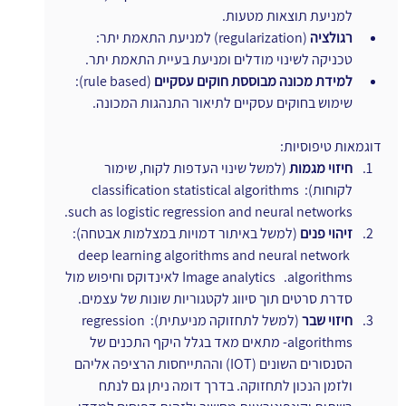
למניעת תוצאות מטעות.
רגולציה
 (regularization) למניעת התאמת יתר: 
טכניקה לשינוי מודלים ומניעת בעיית התאמת יתר.
למידת מכונה מבוססת חוקים עסקיים
 (rule based): 
שימוש בחוקים עסקיים לתיאור התנהגות המכונה.
דוגמאות טיפוסיות: 
חיזוי מגמות 
(למשל שינוי העדפות לקוח, שימור 
לקוחות): classification statistical algorithms 
such as logistic regression and neural networks.
זיהוי פנים 
(למשל באיתור דמויות במצלמות אבטחה): 
deep learning algorithms and neural network 
algorithms.
א
Image analytics לאינדוקס וחיפוש מול 
סדרת סרטים תוך סיווג לקטגוריות שונות של עצמים.
חיזוי שבר
 (למשל לתחזוקה מניעתית): regression 
algorithms- מתאים מאד בגלל היקף התכנים של 
הסנסורים השונים (IOT) וההתייחסות הרציפה אליהם 
ולזמן הנכון לתחזוקה. בדרך דומה ניתן גם לנתח 