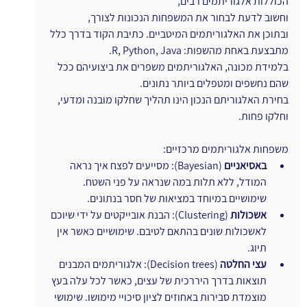
הכוללות אלגוריתמים רבים,
וחשוב לדעת לבחור את המשפחות הנכונות לצורך,
ובתוכן את האלגוריתמים המיטביים. כתיבת הקוד בדרך כלל 
מתבצעת באחת מהשפות: R, Python, Java.
בלמידת מכונה, האלגוריתמים משפרים את ביצועיהם ככל 
שהם נחשפים ומטפלים ביותר נתונים.
בחירת האלגוריתם הנכון הינו תהליך שחלקו מובנה ומדעי, 
וחלקו פחות.
משפחות אלגוריתמים מרכזיים:
באסיאניים
 (Bayesian): מסייעים לפצח איך נראה 
המודל, ללא תלות במה שנראה על פני השטח. 
שימושיים במיוחד במציאות של חסר בנתונים.
אשכולות
 (Clustering): הבנת אובייקטים על ידי שיוכם 
לאשכולות שונים בהתאם לטיבם. שימושיים כאשר אין 
תיוג.
עצי החלטה
 (Decision trees): אלגוריתמים המבנים 
תוצאות בדרך היררכית של עצים, כאשר לכל עלה בעץ 
מוצמדת סבירות באחוזים לציון סיכויי מימושו. שימושי 