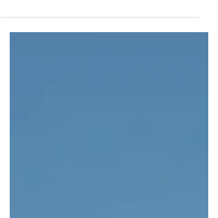
מערכת רום
2 בדצמ׳ 2022
טכנולוגיות ניהול ידע
שפה ופרוטוקול להעברה של מידע וידע
שפה ופרוטוקול להעברה של מידע וידע - Knowledge Query and
Manipulation Language (KQML) הינם חלק מהמאמצים של ARPA המכוונים
לפיתוח טכניקות...