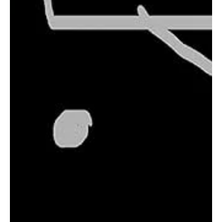
מערכת רום
1 בדצמ׳ 2022
טכנולוגיות ניהול ידע
טכנולוגיית ענן
טכנולוגיית ענן (Cloud Computing) היא אספקה דינמית של יכולות IT (חומרה,
תוכנה ושירותים) על ידי צד שלישי, על גבי רשת תקשורת. מחשוב עננים...