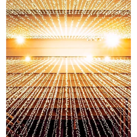
ד"ר מוריה לוי
1 בדצמ׳ 2022
טכנולוגיות ניהול ידע
טרנספורמציה דיגיטלית
טרנספורמציה דיגיטלית היא תהליך אסטרטגי שבו ארגונים משנים מודלים
עסקיים, תהליכים ותרבות עבודה באמצעות טכנולוגיות דיגיטליות, נתונים ובינה
מלאכותית כדי ליצור ערך חדש ולשפר ביצועים. כולם סביבנו, שוב ושוב מדברים