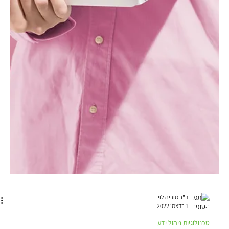
בין טכנולוגיה לאסטרטגיה עסקית, עם דגש על ערך ללקוח, צוותי מוצר, עבודה
AGILE וניהול מבוסס נתונים. הוא מספק עקרונות וכלים לבניית תרבות של
ניסוי־למידה, הובלת שינוי מתמשך והפיכת המחשוב למנוע צמיחה תחרותי לאורך
זמן. הספר ״ Digital Transformation Game Plan: 34 tenets for
masterfully merging technology and business״ הוא ספר שנכתב בשנת
2020 על ידי Gary O’brian, Guo Xiao & Mike Mason (הוצאת O’Reilly).
הספר דן, כמשתמע