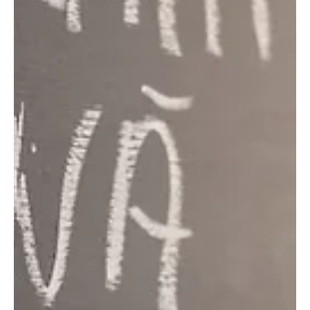
האין זה נכון שלעתים קרובות אנו נסחפים אחר מילות באזז טכנולוגיות שמבטיחות
שינויים מהפכניים אך לעתים קרובות אינן מצליחות לקיים?...