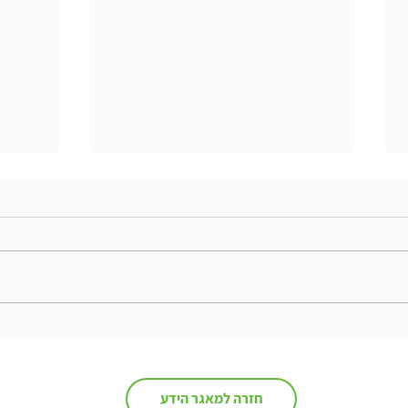
ניהול 
More Fearless Change - סיכום
ספר
חזרה למאגר הידע