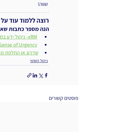
 שווה!
רוצה ללמוד עוד על נ
הנה מספר כתבות שאולי
ו
xRM- ניהול ידע במבט (נוסף) לעתיד
ו
A Sense of Urgency - סיכום 
שדרוג או החלפת מנ
ניהול השינוי
פוסטים קשורים