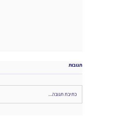
תגובות
כתיבת תגובה...
נקודת המפנה - סיכום ספר