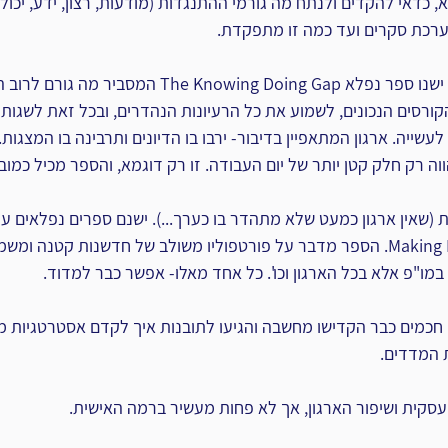
א, כדאי להקדים ולנתח מה גורמי ההתנגדות (מודעות, רצון, ידע, יכולת
ערכת סקרים ועד כמה זו מתפקדת.
 קחו לדוגמא נושא עשייה. ישנו ספר נפלא The Knowing Doing Gap ה
רסים הנכונים, לשמוע את כל הרעיונות הנהדרים, ובכל זאת לשגות ש
עשייה. ארגון המתאפיין בדיבור- ירבו בו הדיונים ותרבינה בו המצגות.
וה רק חלק קטן יותר של יום העבודה. זו רק דוגמא, והספר מכיל כמובן
ת (שאין ארגון כמעט שלא מתהדר בו כערך...). ישנם ספרים נפלאים ע
הספר Making Innovation Work. הספר מדבר על פורטפוליו משולב של חדשנות קטנה 
ו"פ אלא בכל הארגון וכו'. כל אחד מאלו- אפשר כבר למדוד.
חכמים כבר הקדישו מחשבה והגיעו לתובנות איך לקדם אסטרטגיות מכ
ת המדדים.
סקית ושיפור הארגון, אך לא פחות מעשיר ברמה האישית.