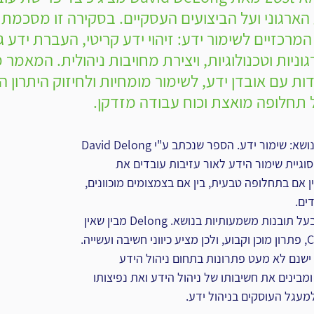
הארגוני ועל הביצועים העסקיים. בסקירה זו מסכמת ד
מרכזיים לשימור ידע: זיהוי ידע קריטי, העברת ידע גלו
וניות וטכנולוגיות, ויצירת מחויבות ניהולית. המאמר
ת עם אובדן ידע, לשימור מומחיות ולחיזוק היתרון ה
ל תחלופה מואצת וכוח עבודה מזדקן.
ספר זה, הנו ספר ייחודי בנושא: שימור ידע. הספר שנכתב ע"י ‏David Delong‏ 
ד עם ‏סוגיית שימור הידע לאור עזיבות עובדים את 
 אם בתחלופה טבעית, בין אם ‏בצמצומים מוכוונים, 
ם.‏
הספר הנו בהחלט מקיף ובעל תובנות משמעותיות בנושא. ‏Delong‏ מבין שאין 
ולא יכול להיות ‏Cookbook‏, ‏פתרון מוכן וקבוע, ולכן מציע כיווני חשיבה ועשייה. 
שנם לא מעט פתרונות בתחום ‏ניהול הידע 
ומבינים את חשיבותו של ניהול הידע ואת נפיצותו 
עגל העוסקים בניהול ידע.‏‎ ‎