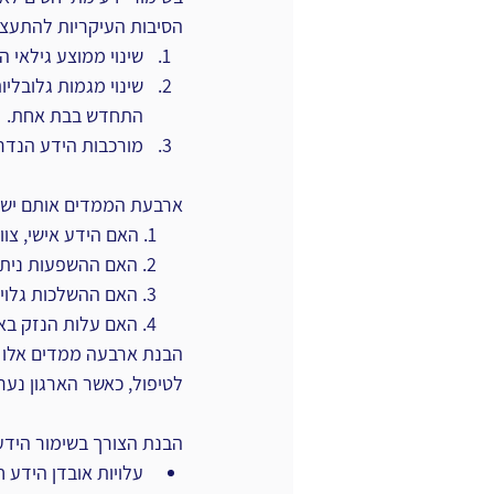
הסיבות העיקריות להתעצמ
שינוי ממוצע גילאי העוב
שינוי מגמות גלובליו
התחדש בבת אחת.‏
מורכבות הידע הנדרש
ארבעת הממדים אותם יש לה
      ‏1.‏ האם הידע אישי, צוותי או ארגוני.‏
      ‏2.‏ האם ההשפעות ניתנות לצפייה מראש או לא.‏
      ‏3.‏ האם ההשלכות גלויות או סמויות?‏
      ‏4.‏ האם עלות הנזק באובדן הידע מיידי או נדחה?‏
הבנת ארבעה ממדים אלו מ
‏לטיפול, כאשר הארגון נערך
הבנת הצורך בשימור הידע ל
עלויות אובדן הידע חב