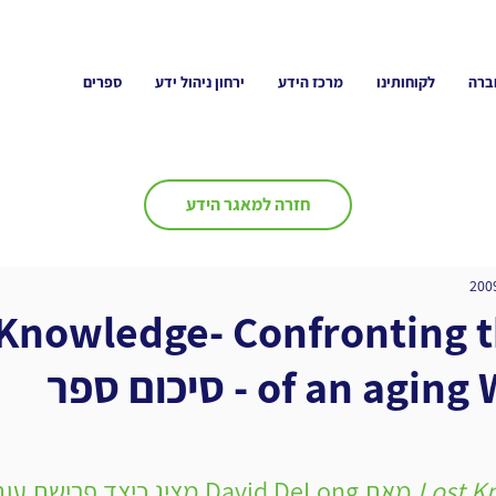
ברה
לקוחותינו
מרכז הידע
ירחון ניהול ידע
ספרים
חזרה למאגר הידע
 Knowledge- Confronting t
of an a - סיכום ספר
Lost K
 מאת David DeLong מציג כיצד פרי