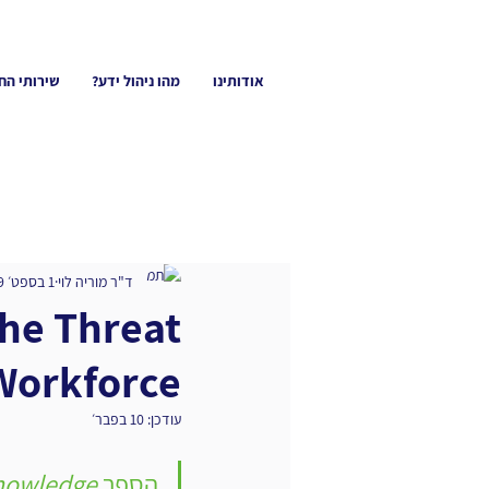
אודותינו
מהו ניהול ידע?
שירותי הח
ד"ר מוריה לוי
1 בספט׳ 2009
he Threat
ging Workforce‎
עודכן:
10 בפבר׳
הספר 
nowledge