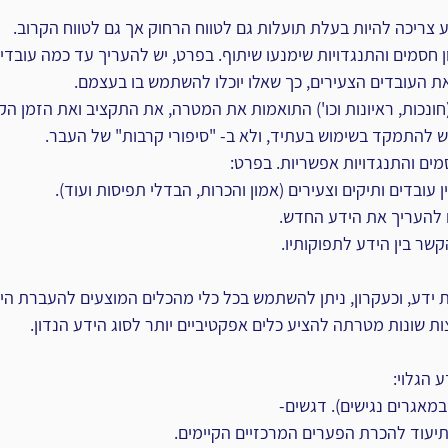
צריכה להיות בעלת תועלות גם לטווח הרחוק אך גם לטווח הקרוב.‏
 חסמים והתנגדויות שימנעו שיתוף. בפרט, יש להעריך עד כמה עובדים 
העובדים הצעירים, כך שאלו יוכלו להשתמש בו בעצמם.‏
ונכות, ראיונות וכו') התואמות את המטרה, את התקציב ואת הזמן הקיי
 להתמקד בשימוש בעתיד, ולא ב- "סיפורי קרבות" של העבר.‏
ים והתנגדויות אפשריות. בפרט:‏
 עובדים ותיקים וצעירים (אמון והכרות, הבדלי תפיסות ועוד).‏
להעריך את הידע החדש.‏
 ידע, וכעקרון, ניתן להשתמש בכל כלי מהכלים המוצעים להעברת היד
ות שונות מטרתה להציע כלים אפקטיביים יותר לסוג הידע הנדון.‏
הגלוי:‏
מאגרים נגישים). דגשים-‏
יעוד להכרת הפערים המרכזיים הקיימים.‏