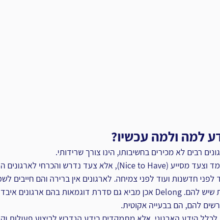
ע למה ולמה עכשיו?‏
נים רבים לא מכירים בחשיבותו, הינו צורך שרידותי.‏
לא מדובר רק על צעד נחמד וצעד מסייע (‏Nice to Have‏), אלא צעד נדרש ו
וד לפני חדשנות ועוד לפני צמיחה. לארגונים אין ברירה והם חייבים לשמ
לא לאבד יכולות תחרותיות שיש להם. ‏Delong‏ אכן מביא גם סדרת דוגמאות בהם ארגו
ים להם, הם בבעייה אקוטית.‏
 לכלל הידע הארגוני, אלא מתמקדים בידע הנדרש לביצוע פעולות וקב