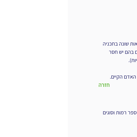
ות שונה ‏בתכניה 
ות רבים בהם ‏יש חסר 
).‏
אדם הקיים.‏
חזרה
פר רמות ‏וסוגים 