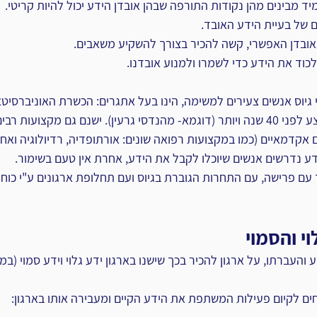
יד מבינים מהן נקודות התורפה שבהן אובדן הידע יכול להיות קריטי.‏
 של בעיית הידע האובד.‏
ובדן האפשרי, קשה להכיר בצורך להשקיע משאבים.‏
י גיוס אנשים צעירים למשימה, הינו בעל אתגרים: הכשרת האוניברסיטא
ובמינוניה לעומת מה שהוצע לפני 40 שנה ויותר (דוגמא- מהנדסי גרעין). ישנם גם מקצוע
אקדמאיים (כמו במקצועות רפואה שונים: אורתופדיה, רדיולוגיה ואחיות
 נדרשים אנשים שיוכלו לקבל את הידע, אחרת אין טעם בשימור.‏
ם פרישה, עם התחרות הגוברת בגיוס ועם תחלופת ארגונים ע"י כוח ה
י והסמוי‏
העברתו, על ארגון להכיר בכך שישנו בארגון ידע גלוי וידע סמוי (במס
ם לקיום פעילות המשתפת את הידע הקיים ומעבירה אותו בארגון:‏