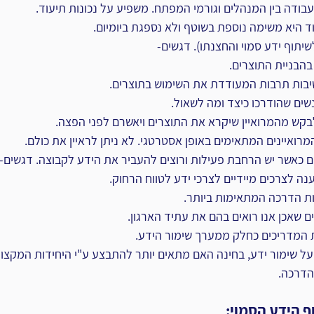
בודה בין המנהלים וגורמי המפתח. משפיע על נכונות תיעוד.‏
שיתוף ידע סמוי והחצנתו). דגשים-‏
הבניית התוצרים.‏
שים שהודרכו כיצד ומה לשאול.‏
קש מהמרואיין שיקרא את התוצרים ויאשרם לפני הפצה.‏
רואיינים המתאימים באופן אסטרטגי. לא ניתן לראיין את כולם.‏
 כאשר יש הרחבת פעילות ורוצים להעביר את הידע לקבוצה. דגשים-‏
מענה לצרכים מיידיים לצרכי ידע לטווח הרחוק.‏
ת הדרכה המתאימות ביותר.‏
המדריכים כחלק ממערך שימור הידע.‏
על שימור ידע, בחינה האם מתאים יותר להתבצע ע"י היחידות ‏המקצוע
דרכה.‏
 הידע הסמוי:‏