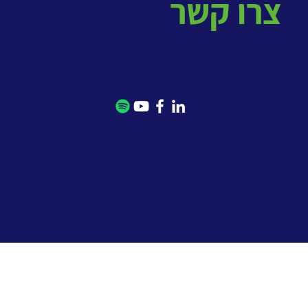
צרו קשר
בטלפון: 077-5020771
במייל:
mail@kmrom.com
> מדיניות פרטיות
> הסדרי נגישות
> תנאי שימוש באתר