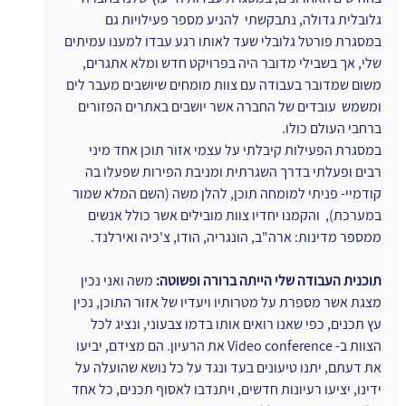
גלובלית גדולה, נתבקשתי  להניע מספר פעילויות גם 
במסגרת פורטל גלובלי שעד לאותו רגע עבדו למענו עמיתים 
שלי, אך בשבילי מדובר היה בפרויקט חדש ומלא אתגרים, 
משום שמדובר בעבודה עם צוות מומחים שיושבים מעבר לים 
ומשמש  עובדים של החברה אשר יושבים באתרים הפזורים 
ברחבי העולם כולו.
במסגרת הפעילות קיבלתי על עצמי אזור תוכן אחד מיני 
רבים ופעלתי בדרך השגרתית ומניבת הפירות שפעלו בה 
קודמיי- פניתי למומחה תוכן, להלן משה (השם המלא שמור 
במערכת),  והקמנו יחדיו צוות מובילים אשר כולל אנשים 
ממספר מדינות: ארה"ב, הונגריה, הודו, צ'כיה ואירלנד.
תוכנית העבודה שלי הייתה ברורה ופשוטה: 
משה ואני נכין 
מצגת אשר מספרת על מטרותיו ויעדיו של אזור התוכן, נכין 
עץ תכנים, כפי שאנו רואים אותו בדמו צבעוני, ונציג לכל 
הצוות ב- Video conference את הרעיון. הם מצידם, יביעו 
את דעתם, יתנו טיעונים בעד ונגד על כל נושא שהועלה על 
ידינו, יציעו רעיונות חדשים, ויתנדבו לאסוף תכנים, כל אחד 