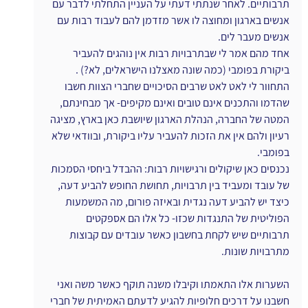
תרבותיים. לאחר שנתתי דעתי על העניין התחלתי לדבר עם 
אנשים בארגון ומחוצה לו אשר מזדמן להם לעבוד רבות עם 
אנשים מעבר לים.
אחד מהם אמר לי שבתרבויות רבות אין נוהגים להעביר 
ביקורת בפומבי (כמה שונה מאצלנו הישראלים, לא?) . 
התחוור לי לאט לאט שרבים הסיכויים שחברי הצוות חשבו 
שהדמו והתכנים אינם טובים ואינם מקיפים- אך מבחינתם, 
המטה של החברה, הנהלת הארגון שיושבת כאן בארץ, מציגה 
רעיון ולהם אין את הזכות להעביר עליו ביקורת, ובוודאי שלא 
בפומבי.
נכנסים כאן שיקולים ורגישויות רבות: ההבדל ביחסי הסמכות 
של עובד ומעביד בין תרבויות, תחושת החופש להביע דעה, 
כיצד יש להביע דעה נגדית ובאיזה פורום, מה המשמעות 
הפוליטית של התנגדות שכזו- כל אלו הם אספקטים 
תרבותיים שיש לקחת בחשבון כאשר עובדים עם קבוצות 
מתרבויות שונות.
השערות אלו התאמתו וקיבלו משנה תוקף כאשר משה ואני 
חשבנו על דרכים חלופיות להגיע לדעתם האמיתית של חברי 