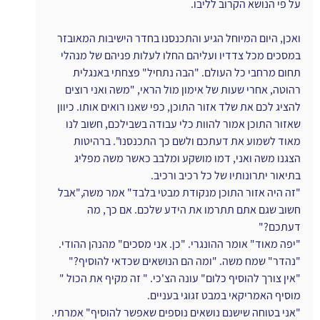
על פי הנושא הקרוב לליבו.
ואכן, היום המיוחל הגיע והתכנסנו בחדר הישיבות המאובזר 
במסכים מכל צדדיו ועליהם החלו לעלות פניהם של מנהלי 
תחום מרחבי כל העולם. "הבה נתחיל" פצחתי באנגלית 
רהוטה, אחרי שעות של אימון מול הראי, "משה ואני רוצים 
להציג לכם את שלד אזור התוכן, כפי שאנו רואים אותו. כיוון 
שאזור התוכן אמור להוות כלי עבודה בשבילכם, חשוב לנו 
מאוד לשמוע את דעתכם ולשם כך התכנסנו". ברהיטות 
הצגנו משה ואני, דמו מושקע ומלבב כאשר משה מפליג 
בתיאור יתרונותיו של כל רכיב ורכיב.
"זה היה אזור התוכן מנקודת מבטי בלבד" אמר משה,"אבל 
חשוב שגם אתם תתרמו את הידע שלכם. אם כך, מה 
דעתכם?"
"יפה מאוד" אומר ההונגרי. "כן. אני מסכים" מהנהן ההודי.
"נהדר" שמח משה. "ומה הם הנושאים שכדאי להוסיף?"
"אין צורך להוסיף כלום" עונה הצ'כי. " זה מקיף את הכול " 
מוסיף האמריקאי במבט זגוגי בעניים.
"אני בטוחה שישנם נושאים נוספים שאפשר להוסיף" אמרתי. 