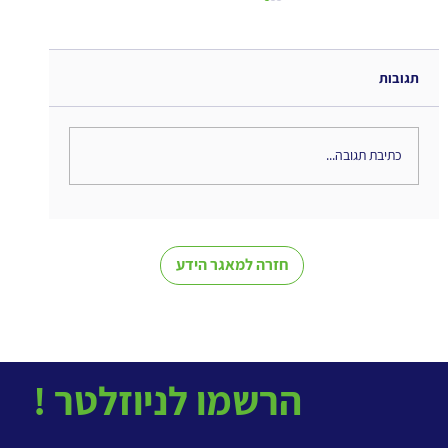
תגובות
כתיבת תגובה...
The Interweaving of Emotion and
Knowledge - סיכום ספר
חזרה למאגר הידע
! הרשמו לניוזלטר