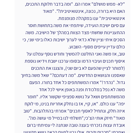
"לא- ממש מושלם" אמרו הם. "ומה בדבר חלוקת התכנים, 
האם היא ברורה, נכונה, אינטואיטיבית?". "מאוד 
אינטואיטיבית" ענו במקהלה מנומנמת.
עם סיום ישיבת הועידה, שיתפתי את משה בתחושת חוסר 
ההתעניינות שחשתי מצד הצוות במהלך של הישיבה. משה 
הסכים איתי וציין שלא כדאי לערוך ישיבות כאלו בימי שני, כי 
כולם עדיין עייפים מסוף- השבוע.
טוב, אז משה ואני החלטנו להמשיך וחודש נוסף עמלנו על 
איסוף תכנים ועיבוי הדמו ובסופו ערכנו ישבת וידיאו נוספת 
(למותר לציין שהפעם לא ביום שני), והצגנו את התכנים 
שאספנו והנושאים החדשים. "מה דעתכם?" שאל משה בחיוך 
גדול. "נהדר!" אמרו המשתתפים כל אחד בתורו. הפעם 
משה לא נפל במלכודת ופנה באופן אישי לכל אחד 
מהמשתתפים ושאל על נושא ספציפי שקשור אליו. "חומר 
יפה" ענו כולם. "או, קיי, אז בו נחלק אחריות בנינו, מי לוקח 
איזה חלק, ונתחיל לאסוף תכנים" אמרתי בהתלהבות. "טוב 
מאוד" חיזק אותי הצ'כי,"תשלחי לנו במייל מי עושה מה". 
אובדת עצות נזכרתי בעצה טובה שנתנה לי עמיתתי ברום 
ואמרתי "חברים יקרים, אולי נכין לפעם הבאה נושא מקצועי 