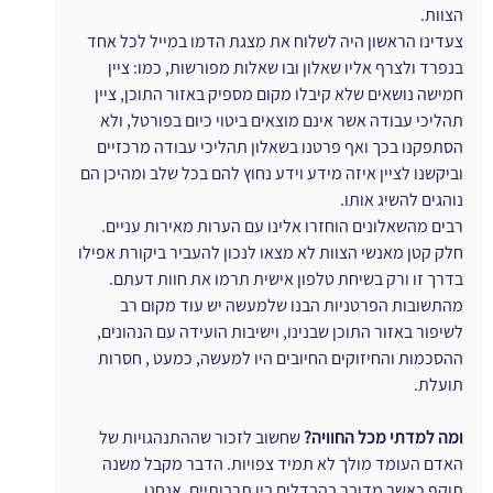
הצוות.
צעדינו הראשון היה לשלוח את מצגת הדמו במייל לכל אחד 
בנפרד ולצרף אליו שאלון ובו שאלות מפורשות, כמו: ציין 
חמישה נושאים שלא קיבלו מקום מספיק באזור התוכן, ציין 
תהליכי עבודה אשר אינם מוצאים ביטוי כיום בפורטל, ולא 
הסתפקנו בכך ואף פרטנו בשאלון תהליכי עבודה מרכזיים 
וביקשנו לציין איזה מידע וידע נחוץ להם בכל שלב ומהיכן הם 
נוהגים להשיג אותו.
רבים מהשאלונים הוחזרו אלינו עם הערות מאירות עניים. 
חלק קטן מאנשי הצוות לא מצאו לנכון להעביר ביקורת אפילו 
בדרך זו ורק בשיחת טלפון אישית תרמו את חוות דעתם.
מהתשובות הפרטניות הבנו שלמעשה יש עוד מקום רב 
לשיפור באזור התוכן שבנינו, וישיבות הועידה עם הנהונים, 
ההסכמות והחיזוקים החיובים היו למעשה, כמעט , חסרות 
תועלת.
ומה למדתי מכל החוויה?
 שחשוב לזכור שההתנהגויות של 
האדם העומד מולך לא תמיד צפויות. הדבר מקבל משנה 
תוקף כאשר מדובר בהבדלים בין תרבותיים. אנחנו 