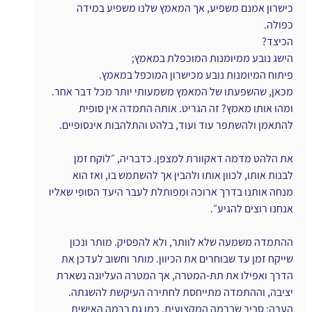
כישרון אמנם משפיע, אך המאמץ שלנו משפיע במידה 
כפולה. 
הכיצד?
הישג נובע ממיומנות המוכפלת במאמץ;
פיתוח המיומנות נובע מכישרון המוכפל במאמץ.
מכאן, שהשפעתו של המאמץ משמעותי יותר מכל דבר אחר.
ומהו אותו מאמץ? זה הגריט. אותה התמדה אין סופית 
להתאמן ולהשתפר עוד ועוד, בלהט והתלהבות אינסופיים.
את הלהט מדמה דאקוורת למצפן. כדבריה, ״לוקח זמן 
לבנות אותו, לכוון אותו ולהבין אך להשתמש בו, ואז הוא 
מנחה אותנו בדרך ארוכה ומפותלת לעבר היעד הסופי שאליו 
אנחנו רוצים להגיע״.
ההתמדה משמעה שלא לוותר, ולא להפסיק. מותר ונכון 
שייקח זמן עד שבוחרים את הכיוון. מותר וחשוב לעדכן את 
הדרך ואפילו את תת-המטרה, אך המטרה העליונה נשארת 
יציבה, וההתמדה מתייחסת לחתירה העיקשת להשגתה.
הערה: סביר שברמה המקצועית, כמו גם ברמה האישית 