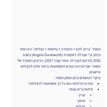
הספר ״גריט: להט + התמדה + נחישות + הצלחה״ הינו ספר 
נכתב ע״י אנג׳לה דאקוורת (Angela Duckworth) בשנת 
2016 (תרגום לעברית- עופר קובר 2017). הרעיון המסדר של 
הספר- שגריט הינו הגורם המשמעותי ביותר שלנו להצלחה 
והישגים.
עיקרי הנושאים בהם עוסק הספר:
מהו גריט ולמה הוא כל כך משמעותי להצלחה?
פיתוח גריט עצמי
עניין
אימון
תכלית