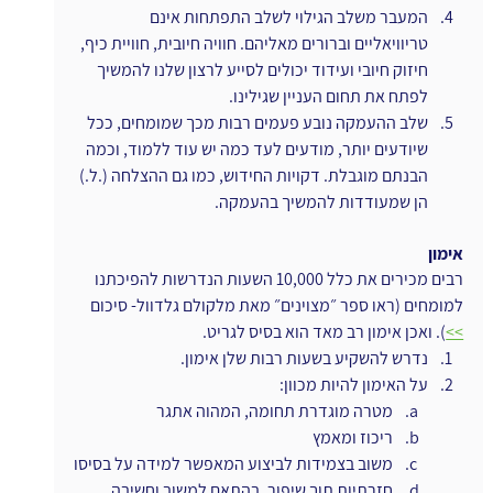
המעבר משלב הגילוי לשלב התפתחות אינם 
טריוויאליים וברורים מאליהם. חוויה חיובית, חוויית כיף, 
חיזוק חיובי ועידוד יכולים לסייע לרצון שלנו להמשיך 
לפתח את תחום העניין שגילינו.
שלב ההעמקה נובע פעמים רבות מכך שמומחים, ככל 
שיודעים יותר, מודעים לעד כמה יש עוד ללמוד, וכמה 
הבנתם מוגבלת. דקויות החידוש, כמו גם ההצלחה (.ל.) 
הן שמעודדות להמשיך בהעמקה.
אימון
רבים מכירים את כלל 10,000 השעות הנדרשות להפיכתנו 
למומחים (ראו ספר ״מצוינים״ מאת מלקולם גלדוול- סיכום 
>>
). ואכן אימון רב מאד הוא בסיס לגריט.
נדרש להשקיע בשעות רבות שלן אימון.
על האימון להיות מכוון:
מטרה מוגדרת תחומה, המהוה אתגר
ריכוז ומאמץ
משוב בצמידות לביצוע המאפשר למידה על בסיסו
חזרתיות תוך שיפור, בהתאם למשוב וחשיבה 