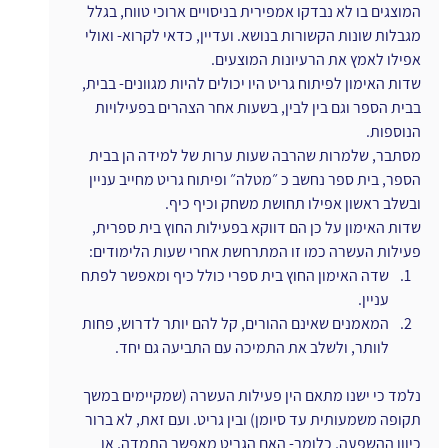
המוצגים בו לא נבדקו אמפירית בניסויים ארוכי טווח, בגלל 
מגבלות שונות הקשורות בנושא. ועדיין, כדאי לקרוא- ואולי 
אפילו לאמץ את הרעיונות המוצעים.
שדות האימון לפיתוח גריט היו יכולים להיות מגוונים- בבית, 
בבית הספר וגם בין לבין, בשעות אחר הצהרים בפעילויות 
הנוספות.
מסתבר, שלמרות שהרבה שעות ערות של למידה הן בבית 
הספר, בית ספר נחשב כ ״מטלה״ ופיתוח גריט מחייב עניין 
ובשלב ראשון אפילו תחושת משחק וכיף כיף.
שדות האימון על כן הם דווקא בפעילות החוץ בית ספרית, 
פעילות העשרה כמו זו המתרחשת אחרי שעות הלימודים:
שדה האימון החוץ בית ספרי כולל כיף ומאפשר לפתח 
עניין.
המאמנים שאינם ההורים, קל להם יותר לדרוש, פחות 
לוותר, ולשלב את התמיכה עם התביעה גם יחד.
נלמד כי ישנו מתאם הין פעילות העשרה (שמקיימים במשך 
תקופה משמעותית עד סיומן) ובין גריט. ועם זאת, לא ברור  
כיוון ההשפעה, כלומר- האם הגריט מאפשר התמדה, או 