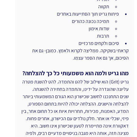
תקווה
פיתוח גריט תוך הסתייעות באחרים
תמיכה נכונה כהורים
שדות אימון
תרבות
סיכום ולקחים מרכזיים
קראתי בשקיקה. ממליצה לקרוא ולאמץ. כמובן- גם את 
הסיכום, אך גם את הספר עצמו.
מהו גריט ולמה הוא משמעותי כל כך להצלחה?
גריט (Grit) הוא שילוב של להט והתמדה. להט להשגת מטרה 
עליונה שהוגדרה על ידינו, והתמדה בחתירה להשגתה.
שנים התחנכנו לחשוב שכישרון הוא הגורם המשמעותי ביותר 
להצלחה והישגים. ההצלחה יכולה להיות בתחום הספורט, 
המדע, האמנות, מכירות, תחרויות איות או כל תחום אחר, בין 
פיזי, שכלי או אחר. חלק נולדים עם הכישרון, אחרים פחות.
דאקוורת אינה מתיימרת לטעון שכישרון אינו חשוב. היא 
מציגה תזה, אותה היא מגבה בניסויים מדעיים רבים, ולפיה 