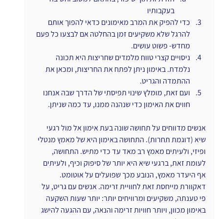
בעקבותיו
כדי להפיק את המרב מאימונים כדאי להפוך אותם 
להרגל שלא משקיעים זמן בהחלטה אם לבצעו כל פעם 
מחדש- פשוט עושים.
ניסויים קצרי טווח מלמדים שחריצות היא תכונה 
נלמדת. באימון ניתן לפתח את החריצות, ומכאן את 
ההתמדה והגריט.
ועם זאת, מומלץ שינוי תפיסתי של הדרך שבה אנחנו 
חווים את האימון כדי שנהנה ממנו, עד כמה שניתן.
אנשים מדווחים על תחושה שונה בעת אימון אל מול רגעי 
שיא (דוגמת תחרות). התחושה באימון היא של מאמץ מנטלי 
ופיזי, ולעיתים מאמץ רב מאד עד כדי מתיש. התחושה, 
לעומת זאת, ברגעי שיא היא יותר של סיפוק וכיף, ולעיתים 
אף היעדר מאמץ, הנובע מכך שפועלים על אוטומט. 
דאקוורת מייחסת זאת לחוויית זרימה. אנשים עם גריט, על 
פי טענתה, משקיעים ומרוויחים יותר: יותר שעות השקעה 
באימון מכוון, ויותר חוויות זרימה והנאה, עם ההגעה להישג 