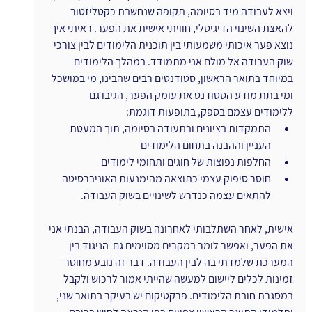
ויצא לעבודה מיד בסיומה, תקופה שנחשבת כקטליזטור 
להאצת השינוי הדיגיטלי, חוויתי אישית את הפער. ראיתי איך 
נוצא פער איכותי משמעותי בין תוכנית הלימודים לבין צורכי 
שוק העבודה אל מולם אני מתמודד. במהלך הלימודים 
במיוחד בתואר הראשון, סטודנטים רבים שהבינו, מי במושכל 
ומי בתת מודע הסטודנט את עומק הפער, הגיבו גם 
ללימודים עצמם בספק, בתופעות דוגמת:
התמקדות בציונים ובתעודה בסיומה, תוך המעטת 
העניין וההבנה בתחום הלימודים   
החלפות נפוצות של חוגים ותחומי לימודים 
חוסר סיפוק עצמי כתוצאה מהימנעות האוניברסיטה 
להתאים עצמה כנדרש לשינויים בשוק העבודה.
אישית, לאחר השתלבותי לאחרונה בשוק העבודה, הבנתי אני 
את הפער, ואפשר לומר במקרים מסוימים גם  הניגוד בין 
המערכת שלמדתי בה לבין העבודה. דבר זה נובע מחוסר 
זמינות לכלים ליישום למעשה שהייתי אמור לרכוש ולקבל 
במסגרת חובת הלימודים. פרקטיקום יש בעיקר בתואר שני, 