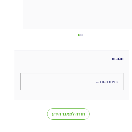
תגובות
כתיבת תגובה...
The Interweaving of Emotion and
Knowledge - סיכום ספר
חזרה למאגר הידע